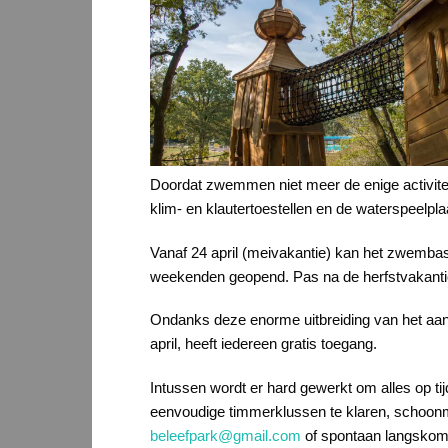
Doordat zwemmen niet meer de enige activitei
klim- en klautertoestellen en de waterspeelpl
Vanaf 24 april (meivakantie) kan het zwembas
weekenden geopend. Pas na de herfstvakantie g
Ondanks deze enorme uitbreiding van het aanbod
april, heeft iedereen gratis toegang.
Intussen wordt er hard gewerkt om alles op tij
eenvoudige timmerklussen te klaren, schoonm
beleefpark@gmail.com
of spontaan langskom