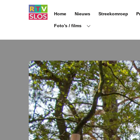
Ga
naar
Home
Nieuws
Streekomroep
P
de
inhoud
Foto’s / films