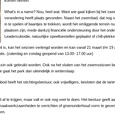
komen nemen.
What’s in a name? Nou, heel wat. Want wie gaat kijken bij het zwem
verandering heeft plaats gevonden. Naast het zwembad, dat nog s
in te spelen of baantjes te trekken, wordt het omliggende terrein nu
plaatsen zijn, mede dankzij financiële ondersteuning door het on
Leadersubsidie, natuurlijke speeltoestellen geplaatst of chill-plekk
t is, kan het seizoen verlengd worden en kan vanaf 21 maart t/m 19
aats. (zaterdag en zondag geopend van 13.00- 17.00 uur)
sin ook gebruikt worden. Ook na het sluiten van het zwemseizoen begi
aat het park dan uiteindelijk in winterslaap.
 heeft het stichtingsbestuur, ook vrijwilligers, besloten dat de tarie
d af te krijgen, maar valt er ook nog veel te doen. Het bestuur geeft
aakwerkzaamheden te verrichten of groenonderhoud vorm te geven. V
en.