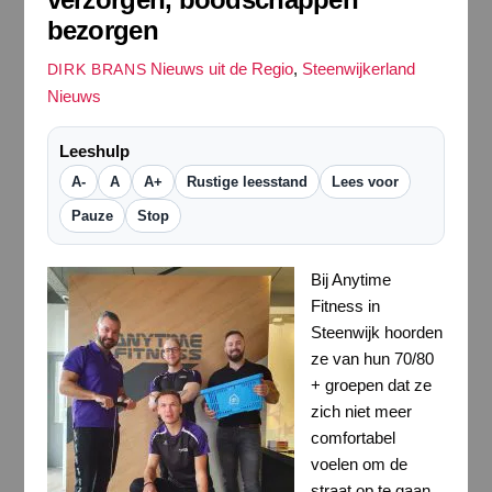
bezorgen
Nieuws uit de Regio
,
Steenwijkerland
DIRK BRANS
Nieuws
Leeshulp
A-
A
A+
Rustige leesstand
Lees voor
Pauze
Stop
Bij Anytime
Fitness in
Steenwijk hoorden
ze van hun 70/80
+ groepen dat ze
zich niet meer
comfortabel
voelen om de
straat op te gaan.