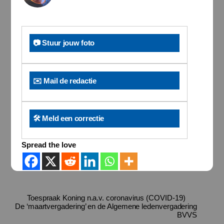
📷 Stuur jouw foto
✉️ Mail de redactie
🛠️ Meld een correctie
Spread the love
Toespraak Koning n.a.v. coronavirus (COVID-19)
De ‘maartvergadering’ en de Algemene ledenvergadering
BVVS