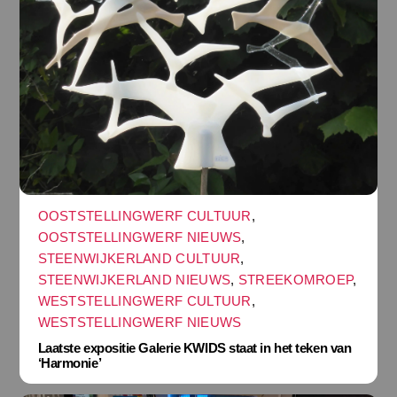
OOSTSTELLINGWERF CULTUUR
,
OOSTSTELLINGWERF NIEUWS
,
STEENWIJKERLAND CULTUUR
,
STEENWIJKERLAND NIEUWS
,
STREEKOMROEP
,
WESTSTELLINGWERF CULTUUR
,
WESTSTELLINGWERF NIEUWS
Laatste expositie Galerie KWIDS staat in het teken van
‘Harmonie’