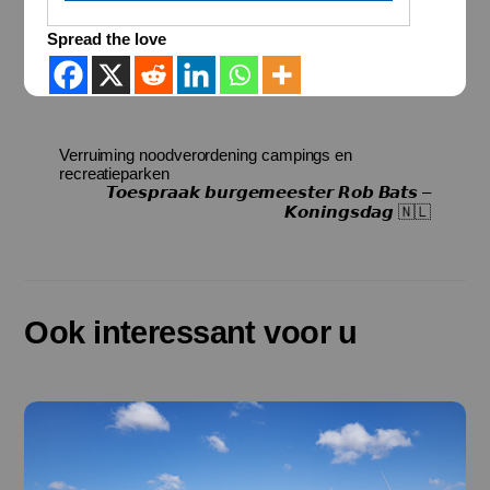
Spread the love
Verruiming noodverordening campings en
recreatieparken
𝙏𝙤𝙚𝙨𝙥𝙧𝙖𝙖𝙠 𝙗𝙪𝙧𝙜𝙚𝙢𝙚𝙚𝙨𝙩𝙚𝙧 𝙍𝙤𝙗 𝘽𝙖𝙩𝙨 –
𝙆𝙤𝙣𝙞𝙣𝙜𝙨𝙙𝙖𝙜 🇳🇱
Ook interessant voor u