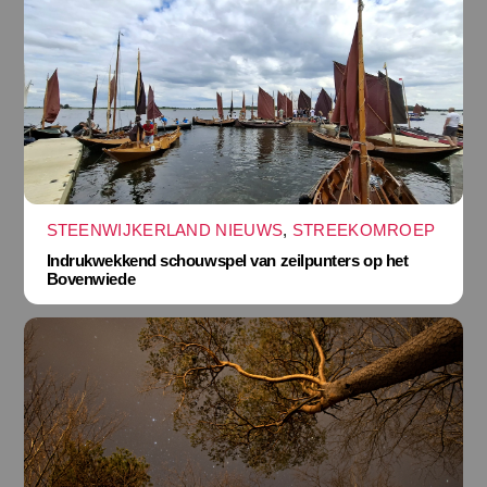
STEENWIJKERLAND NIEUWS
,
STREEKOMROEP
Indrukwekkend schouwspel van zeilpunters op het
Bovenwiede