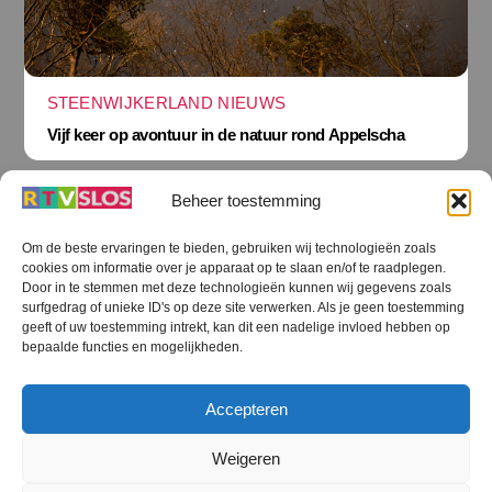
STEENWIJKERLAND NIEUWS
Vijf keer op avontuur in de natuur rond Appelscha
Beheer toestemming
Om de beste ervaringen te bieden, gebruiken wij technologieën zoals
cookies om informatie over je apparaat op te slaan en/of te raadplegen.
Terug
Door in te stemmen met deze technologieën kunnen wij gegevens zoals
naar
boven
surfgedrag of unieke ID's op deze site verwerken. Als je geen toestemming
geeft of uw toestemming intrekt, kan dit een nadelige invloed hebben op
RTV SLOS
bepaalde functies en mogelijkheden.
Colofon
Klachten
Privacy verklaring
Disclaimer
Accepteren
Voorwaarden WiFi
RTV SLOS ANBI
Contact
Cookiebeleid (EU)
Terms and Conditions
Weigeren
©
RTV SLOS
2026