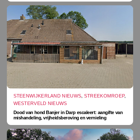
STEENWIJKERLAND NIEUWS
,
STREEKOMROEP
,
WESTERVELD NIEUWS
Dood van hond Banjer in Darp escaleert: aangifte van
mishandeling, vrijheidsberoving en vernieling