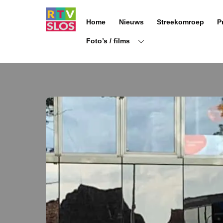
Ga
naar
Home
Nieuws
Streekomroep
P
de
inhoud
Foto’s / films