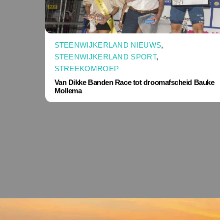
STEENWIJKERLAND NIEUWS
,
STEENWIJKERLAND SPORT
,
STREEKOMROEP
Van Dikke Banden Race tot droomafscheid Bauke
Mollema