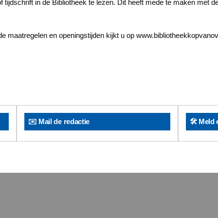
f tijdschrift in de Bibliotheek te lezen. Dit heeft mede te maken met d
de maatregelen en openingstijden kijkt u op www.bibliotheekkopvanove
✉️ Mail de redactie
🛠️ Meld 