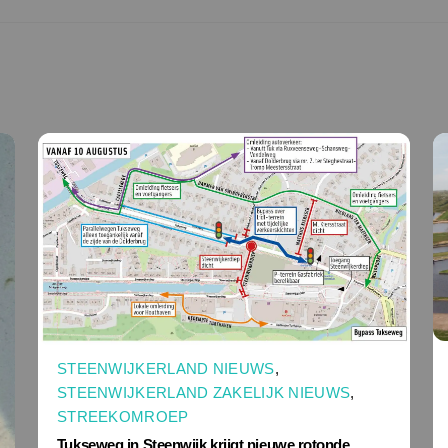
STEENWIJKERLAND NIEUWS
,
STEENWIJKERLAND ZAKELIJK NIEUWS
,
STREEKOMROEP
Tukseweg in Steenwijk krijgt nieuwe rotonde