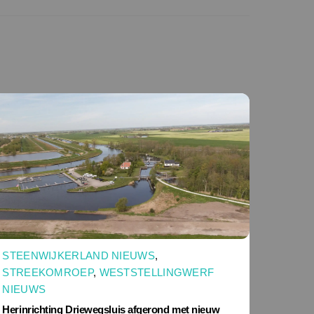
STEENWIJKERLAND NIEUWS
,
STREEKOMROEP
,
WESTSTELLINGWERF
NIEUWS
Herinrichting Driewegsluis afgerond met nieuw