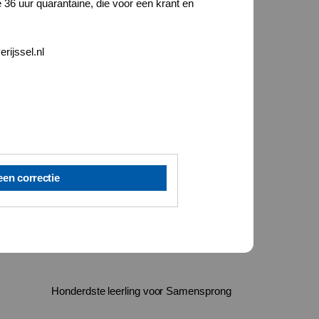
e 36 uur quarantaine, die voor een krant en
rijssel.nl
een correctie
Honderdste leerling voor Samensprong