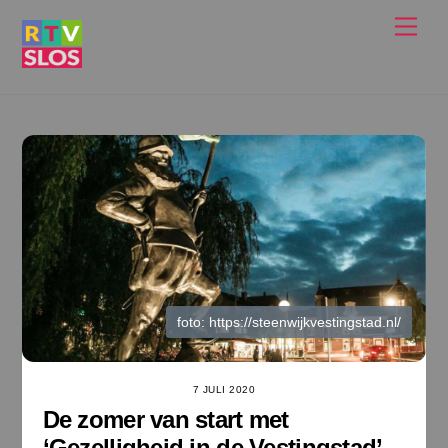
Ga
Men
naar
de
inhoud
foto: https://steenwijkvestingstad.nl/
7 JULI 2020
De zomer van start met
‘Gezelligheid in de Vestingstad’