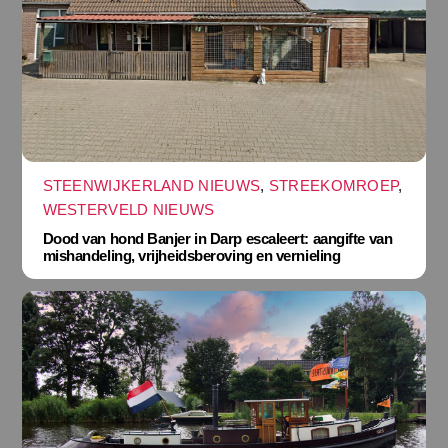
STEENWIJKERLAND NIEUWS
,
STREEKOMROEP
,
WESTERVELD NIEUWS
Dood van hond Banjer in Darp escaleert: aangifte van
mishandeling, vrijheidsberoving en vernieling