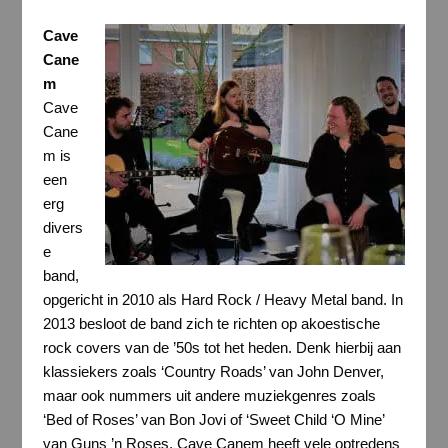
Cave
Cane
m
Cave
Cane
m is
een
erg
divers
e
band,
opgericht in 2010 als Hard Rock / Heavy Metal band. In
2013 besloot de band zich te richten op akoestische
rock covers van de ’50s tot het heden. Denk hierbij aan
klassiekers zoals ‘Country Roads’ van John Denver,
maar ook nummers uit andere muziekgenres zoals
‘Bed of Roses’ van Bon Jovi of ‘Sweet Child ‘O Mine’
van Guns ’n Roses. Cave Canem heeft vele optredens