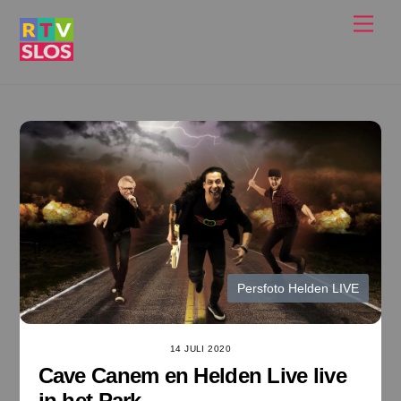
Ga
Men
naar
de
inhoud
Persfoto Helden LIVE
14 JULI 2020
Cave Canem en Helden Live live
in het Park