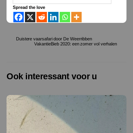
Spread the love
Duistere vaarsafari door De Weerribben
VakantieBieb 2020: een zomer vol verhalen
Ook interessant voor u