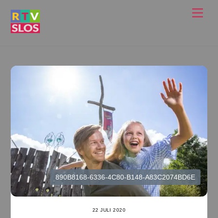
Ga
Men
naar
de
inhoud
890B8168-6336-4C80-B148-A83C2074BD6E
22 JULI 2020