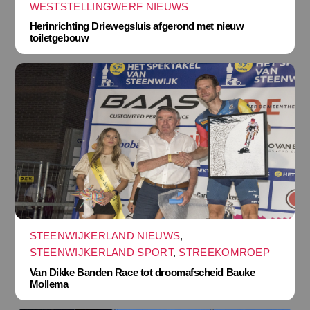
WESTSTELLINGWERF NIEUWS
Herinrichting Driewegsluis afgerond met nieuw
toiletgebouw
STEENWIJKERLAND NIEUWS
,
STEENWIJKERLAND SPORT
,
STREEKOMROEP
Van Dikke Banden Race tot droomafscheid Bauke
Mollema