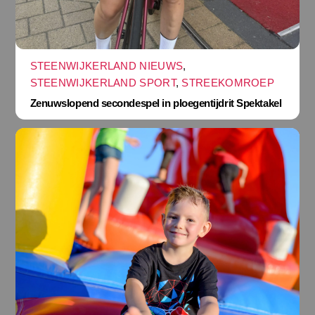
STEENWIJKERLAND NIEUWS
,
STEENWIJKERLAND SPORT
,
STREEKOMROEP
Zenuwslopend secondespel in ploegentijdrit Spektakel