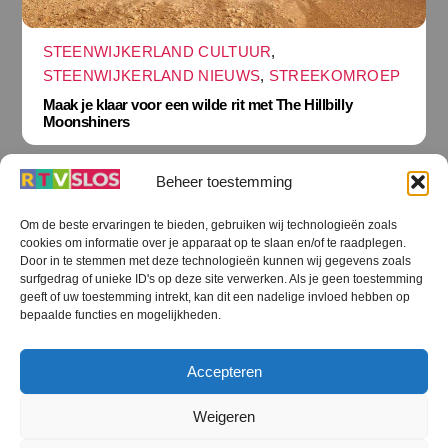
STEENWIJKERLAND CULTUUR
,
STEENWIJKERLAND NIEUWS
,
STREEKOMROEP
Maak je klaar voor een wilde rit met The Hillbilly
Moonshiners
Beheer toestemming
Om de beste ervaringen te bieden, gebruiken wij technologieën zoals
cookies om informatie over je apparaat op te slaan en/of te raadplegen.
Terug
Door in te stemmen met deze technologieën kunnen wij gegevens zoals
naar
boven
surfgedrag of unieke ID's op deze site verwerken. Als je geen toestemming
geeft of uw toestemming intrekt, kan dit een nadelige invloed hebben op
RTV SLOS
bepaalde functies en mogelijkheden.
Colofon
Klachten
Privacy verklaring
Disclaimer
Accepteren
Voorwaarden WiFi
RTV SLOS ANBI
Contact
Cookiebeleid (EU)
Terms and Conditions
Weigeren
©
RTV SLOS
2026