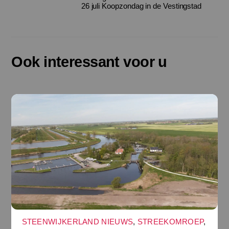
26 juli Koopzondag in de Vestingstad
Ook interessant voor u
STEENWIJKERLAND NIEUWS
,
STREEKOMROEP
,