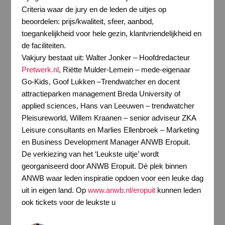
Criteria waar de jury en de leden de uitjes op
beoordelen: prijs/kwaliteit, sfeer, aanbod,
toegankelijkheid voor hele gezin, klantvriendelijkheid en
de faciliteiten.
Vakjury bestaat uit: Walter Jonker – Hoofdredacteur
Pretwerk.nl
, Riëtte Mulder-Lemein – mede-eigenaar
Go-Kids, Goof Lukken –Trendwatcher en docent
attractieparken management Breda University of
applied sciences, Hans van Leeuwen – trendwatcher
Pleisureworld, Willem Kraanen – senior adviseur ZKA
Leisure consultants en Marlies Ellenbroek – Marketing
en Business Development Manager ANWB Eropuit.
De verkiezing van het ‘Leukste uitje’ wordt
georganiseerd door ANWB Eropuit. Dé plek binnen
ANWB waar leden inspiratie opdoen voor een leuke dag
uit in eigen land. Op
www.anwb.nl/eropuit
kunnen leden
ook tickets voor de leukste u