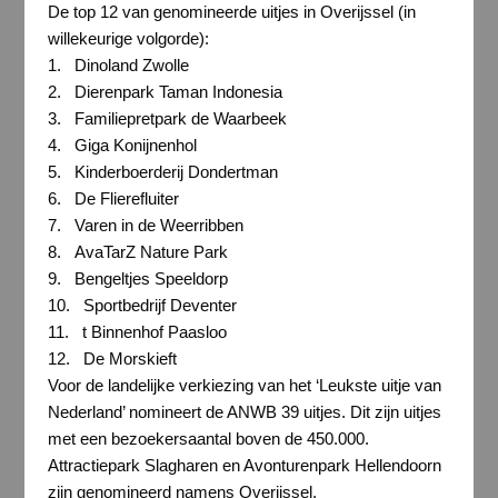
De top 12 van genomineerde uitjes in Overijssel (in
willekeurige volgorde):
1. Dinoland Zwolle
2. Dierenpark Taman Indonesia
3. Familiepretpark de Waarbeek
4. Giga Konijnenhol
5. Kinderboerderij Dondertman
6. De Flierefluiter
7. Varen in de Weerribben
8. AvaTarZ Nature Park
9. Bengeltjes Speeldorp
10. Sportbedrijf Deventer
11. t Binnenhof Paasloo
12. De Morskieft
Voor de landelijke verkiezing van het ‘Leukste uitje van
Nederland’ nomineert de ANWB 39 uitjes. Dit zijn uitjes
met een bezoekersaantal boven de 450.000.
Attractiepark Slagharen en Avonturenpark Hellendoorn
zijn genomineerd namens Overijssel.