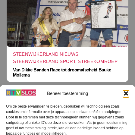
STEENWIJKERLAND NIEUWS
,
STEENWIJKERLAND SPORT
,
STREEKOMROEP
Van Dikke Banden Race tot droomafscheid Bauke
Mollema
Beheer toestemming
Om de beste ervaringen te bieden, gebruiken wij technologieën zoals
cookies om informatie over je apparaat op te slaan en/of te raadplegen.
Terug
Door in te stemmen met deze technologieën kunnen wij gegevens zoals
naar
boven
surfgedrag of unieke ID's op deze site verwerken. Als je geen toestemming
geeft of uw toestemming intrekt, kan dit een nadelige invloed hebben op
RTV SLOS
bepaalde functies en mogelijkheden.