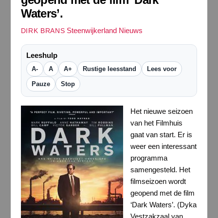
Waters’.
Steenwijkerland Nieuws
DIRK BRANS
Leeshulp
A-
A
A+
Rustige leesstand
Lees voor
Pauze
Stop
Het nieuwe seizoen
van het Filmhuis
gaat van start. Er is
weer een interessant
programma
samengesteld. Het
filmseizoen wordt
geopend met de film
‘Dark Waters’. (Dyka
Vestzakzaal van