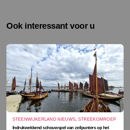
Ook interessant voor u
STEENWIJKERLAND NIEUWS
,
STREEKOMROEP
Indrukwekkend schouwspel van zeilpunters op het