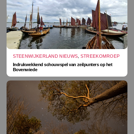
STEENWIJKERLAND NIEUWS
,
STREEKOMROEP
Indrukwekkend schouwspel van zeilpunters op het
Bovenwiede