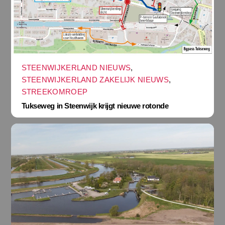
STEENWIJKERLAND NIEUWS
,
STEENWIJKERLAND ZAKELIJK NIEUWS
,
STREEKOMROEP
Tukseweg in Steenwijk krijgt nieuwe rotonde