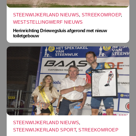
STEENWIJKERLAND NIEUWS
,
STREEKOMROEP
,
WESTSTELLINGWERF NIEUWS
Herinrichting Driewegsluis afgerond met nieuw
toiletgebouw
STEENWIJKERLAND NIEUWS
,
STEENWIJKERLAND SPORT
,
STREEKOMROEP