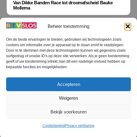
Van Dikke Banden Race tot droomafscheid Bauke
Mollema
Beheer toestemming
Om de beste ervaringen te bieden, gebruiken wij technologieën zoals
cookies om informatie over je apparaat op te slaan en/of te raadplegen.
Terug
Door in te stemmen met deze technologieën kunnen wij gegevens zoals
naar
boven
surfgedrag of unieke ID's op deze site verwerken. Als je geen toestemming
geeft of uw toestemming intrekt, kan dit een nadelige invloed hebben op
RTV SLOS
bepaalde functies en mogelijkheden.
Colofon
Klachten
Privacy verklaring
Disclaimer
Accepteren
Voorwaarden WiFi
RTV SLOS ANBI
Contact
Cookiebeleid (EU)
Terms and Conditions
Weigeren
©
RTV SLOS
2026
Bekijk voorkeuren
All Rights Reserved.
Designed by Dirk Brans
Cookiebeleid
Privacy verklaring