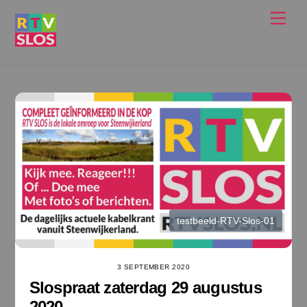
Ga
Men
naar
de
inhoud
testbeeld-RTV-Slos-01
3 SEPTEMBER 2020
Slospraat zaterdag 29 augustus
2020