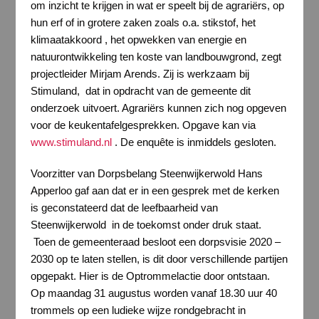
om inzicht te krijgen in wat er speelt bij de agrariërs, op
hun erf of in grotere zaken zoals o.a. stikstof, het
klimaatakkoord , het opwekken van energie en
natuurontwikkeling ten koste van landbouwgrond, zegt
projectleider Mirjam Arends. Zij is werkzaam bij
Stimuland, dat in opdracht van de gemeente dit
onderzoek uitvoert. Agrariërs kunnen zich nog opgeven
voor de keukentafelgesprekken. Opgave kan via
www.stimuland.nl
. De enquête is inmiddels gesloten.
Voorzitter van Dorpsbelang Steenwijkerwold Hans
Apperloo gaf aan dat er in een gesprek met de kerken
is geconstateerd dat de leefbaarheid van
Steenwijkerwold in de toekomst onder druk staat.
Toen de gemeenteraad besloot een dorpsvisie 2020 –
2030 op te laten stellen, is dit door verschillende partijen
opgepakt. Hier is de Optrommelactie door ontstaan.
Op maandag 31 augustus worden vanaf 18.30 uur 40
trommels op een ludieke wijze rondgebracht in