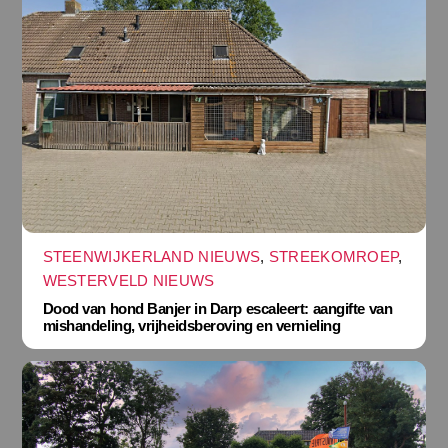
STEENWIJKERLAND NIEUWS
,
STREEKOMROEP
,
WESTERVELD NIEUWS
Dood van hond Banjer in Darp escaleert: aangifte van
mishandeling, vrijheidsberoving en vernieling