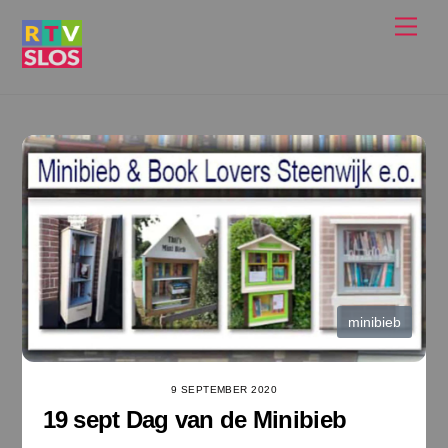
Ga
Men
naar
de
inhoud
minibieb
9 SEPTEMBER 2020
19 sept Dag van de Minibieb