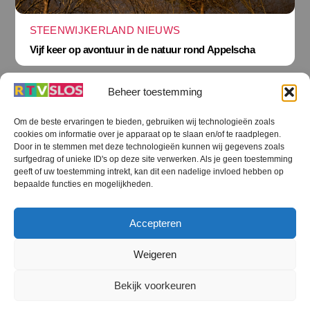
STEENWIJKERLAND NIEUWS
Vijf keer op avontuur in de natuur rond Appelscha
Beheer toestemming
Om de beste ervaringen te bieden, gebruiken wij technologieën zoals
cookies om informatie over je apparaat op te slaan en/of te raadplegen.
Terug
Door in te stemmen met deze technologieën kunnen wij gegevens zoals
naar
boven
surfgedrag of unieke ID's op deze site verwerken. Als je geen toestemming
geeft of uw toestemming intrekt, kan dit een nadelige invloed hebben op
RTV SLOS
bepaalde functies en mogelijkheden.
Colofon
Klachten
Privacy verklaring
Disclaimer
Accepteren
Voorwaarden WiFi
RTV SLOS ANBI
Contact
Cookiebeleid (EU)
Terms and Conditions
Weigeren
©
RTV SLOS
2026
Bekijk voorkeuren
All Rights Reserved.
Designed by Dirk Brans