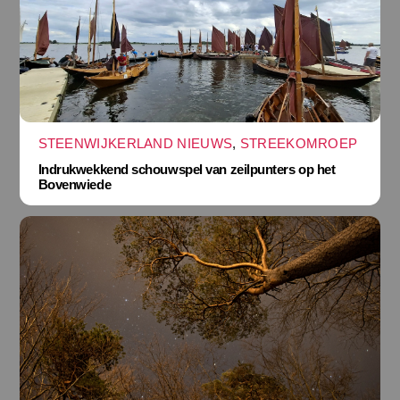
STEENWIJKERLAND NIEUWS
,
STREEKOMROEP
Indrukwekkend schouwspel van zeilpunters op het
Bovenwiede