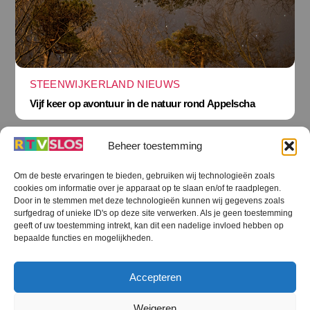
STEENWIJKERLAND NIEUWS
Vijf keer op avontuur in de natuur rond Appelscha
Beheer toestemming
Om de beste ervaringen te bieden, gebruiken wij technologieën zoals
cookies om informatie over je apparaat op te slaan en/of te raadplegen.
Terug
Door in te stemmen met deze technologieën kunnen wij gegevens zoals
naar
boven
surfgedrag of unieke ID's op deze site verwerken. Als je geen toestemming
geeft of uw toestemming intrekt, kan dit een nadelige invloed hebben op
RTV SLOS
bepaalde functies en mogelijkheden.
Colofon
Klachten
Privacy verklaring
Disclaimer
Accepteren
Voorwaarden WiFi
RTV SLOS ANBI
Contact
Cookiebeleid (EU)
Terms and Conditions
Weigeren