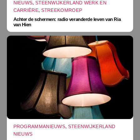
NIEUWS
,
STEENWIJKERLAND WERK EN
CARRIÈRE
,
STREEKOMROEP
Achter de schermen: radio veranderde leven van Ria
van Hien
PROGRAMMANIEUWS
,
STEENWIJKERLAND
NIEUWS