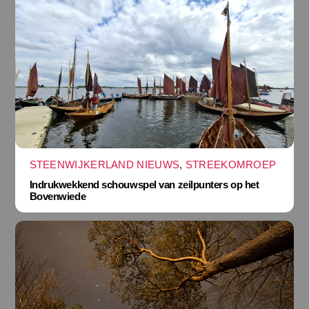
STEENWIJKERLAND NIEUWS
,
STREEKOMROEP
Indrukwekkend schouwspel van zeilpunters op het
Bovenwiede