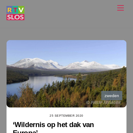
Ga
Men
naar
de
inhoud
zweden
25 SEPTEMBER 2020
‘Wildernis op het dak van
Europa’