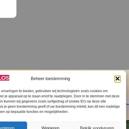
Beheer toestemming
ervaringen te bieden, gebruiken wij technologieën zoals cookies om
ver je apparaat op te slaan en/of te raadplegen. Door in te stemmen met deze
n kunnen wij gegevens zoals surfgedrag of unieke ID's op deze site
ls je geen toestemming geeft of uw toestemming intrekt, kan dit een nadelige
V SLOS ANBI
Contact
Cookiebeleid (EU)
ben op bepaalde functies en mogelijkheden.
epteren
Weigeren
Bekijk voorkeuren