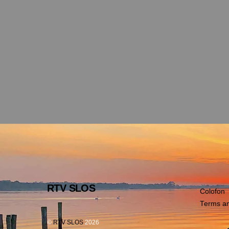
RTV SLOS
Colofon
Terms an
©
RTV SLOS
2026