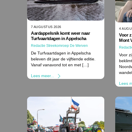
7 AUGUSTUS 2026
4 AUGU
Aardappelsnik komt weer naar
Voor z
Turfvaartdagen in Appelscha
Mont 
Redactie Streekomroep De Werven
Redacti
De Turfvaartdagen in Appelscha
Voor z
beleven dit jaar de vijftiende editie.
beklimt
Vanaf vanavond tot en met […]
Noordw
wande
Lees meer...
Lees m