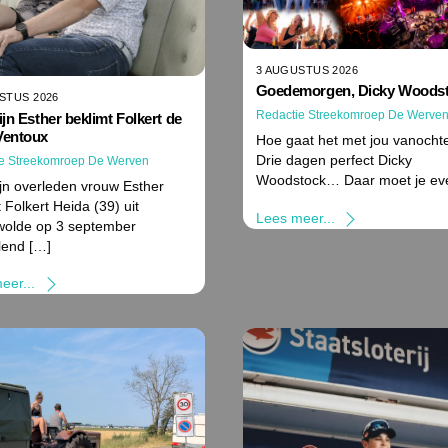
3 AUGUSTUS 2026
Goedemorgen, Dicky Woodst
STUS 2026
Redactie Streekomroep De Werve
ijn Esther beklimt Folkert de
Ventoux
Hoe gaat het met jou vanocht
Drie dagen perfect Dicky
e Streekomroep De Werven
Woodstock… Daar moet je ev
ijn overleden vrouw Esther
 Folkert Heida (39) uit
Lees meer...
olde op 3 september
lend […]
eer...