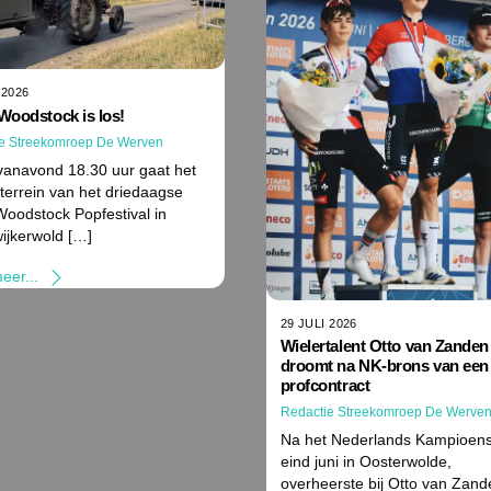
 2026
Woodstock is los!
e Streekomroep De Werven
vanavond 18.30 uur gaat het
lterrein van het driedaagse
Woodstock Popfestival in
ijkerwold […]
eer...
29 JULI 2026
Wielertalent Otto van Zanden
droomt na NK-brons van een
profcontract
Redactie Streekomroep De Werve
Na het Nederlands Kampioen
eind juni in Oosterwolde,
overheerste bij Otto van Zande