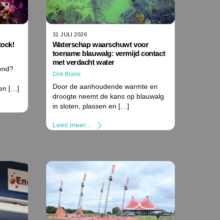
31 JULI 2026
ock!
Waterschap waarschuwt voor
toename blauwalg: vermijd contact
n
met verdacht water
end?
Dirk Brans
Door de aanhoudende warmte en
en […]
droogte neemt de kans op blauwalg
in sloten, plassen en […]
Lees meer...