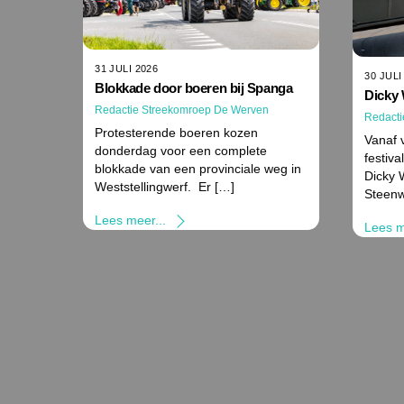
31 JULI 2026
30 JULI
Blokkade door boeren bij Spanga
Dicky 
Redactie Streekomroep De Werven
Redacti
Protesterende boeren kozen
Vanaf 
donderdag voor een complete
festiva
blokkade van een provinciale weg in
Dicky 
Weststellingwerf. Er […]
Steenw
Lees meer...
Lees m