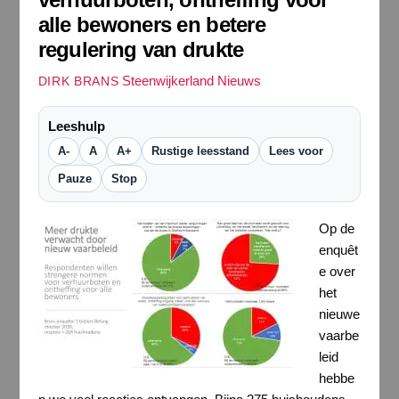
alle bewoners en betere
regulering van drukte
Steenwijkerland Nieuws
DIRK BRANS
Leeshulp
A-
A
A+
Rustige leesstand
Lees voor
Pauze
Stop
Op de
enquêt
e over
het
nieuwe
vaarbe
leid
hebbe