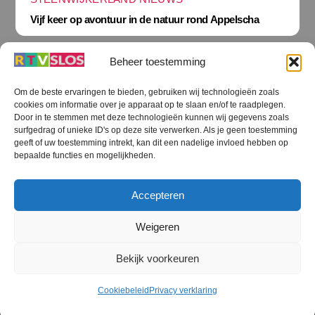
Vijf keer op avontuur in de natuur rond Appelscha
Beheer toestemming
Om de beste ervaringen te bieden, gebruiken wij technologieën zoals
cookies om informatie over je apparaat op te slaan en/of te raadplegen.
Terug
Door in te stemmen met deze technologieën kunnen wij gegevens zoals
naar
boven
surfgedrag of unieke ID's op deze site verwerken. Als je geen toestemming
geeft of uw toestemming intrekt, kan dit een nadelige invloed hebben op
RTV SLOS
bepaalde functies en mogelijkheden.
Colofon
Klachten
Privacy verklaring
Disclaimer
Accepteren
Voorwaarden WiFi
RTV SLOS ANBI
Contact
Cookiebeleid (EU)
Terms and Conditions
Weigeren
©
RTV SLOS
2026
Bekijk voorkeuren
All Rights Reserved.
Designed by Dirk Brans
Cookiebeleid
Privacy verklaring