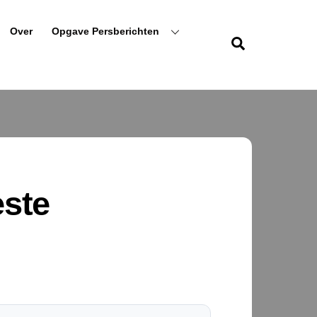
Over
Opgave Persberichten
Zoeken
fotoboek Olde Veste-kranten-1
este