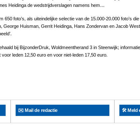
annes Heidinga de wedstrijdverslagen namens hem…
m 650 foto’s, als uiteindelijke selectie van de 15.000-20.000 foto’s di
en, George Huisman, Gerrit Heidinga, Hans Zondervan en Jacob Westr
beeld’.
ehaald bij BijzonderDruk, Woldmeentherand 3 in Steenwijk; informatie
oor leden 12,50 euro en voor niet-leden 17,50 euro.
✉️ Mail de redactie
🛠️ Meld 