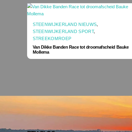
STEENWIJKERLAND NIEUWS
,
STEENWIJKERLAND SPORT
,
STREEKOMROEP
Van Dikke Banden Race tot droomafscheid Bauke
Mollema