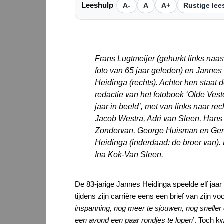
Leeshulp
A-
A
A+
Rustige lee
Frans Lugtmeijer (gehurkt links naast
foto van 65 jaar geleden) en Jannes
Heidinga (rechts). Achter hen staat 
redactie van het fotoboek ‘Olde Vest
jaar in beeld’, met van links naar rec
Jacob Westra, Adri van Sleen, Hans
Zondervan, George Huisman en Gerr
Heidinga (inderdaad: de broer van).
Ina Kok-Van Sleen.
De 83-jarige Jannes Heidinga speelde elf jaar
tijdens zijn carrière eens een brief van zijn v
inspanning, nog meer te sjouwen, nog sneller 
een avond een paar rondjes te lopen
’. Toch k