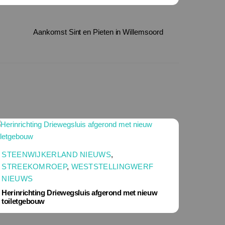
Aankomst Sint en Pieten in Willemsoord
STEENWIJKERLAND NIEUWS
,
STREEKOMROEP
,
WESTSTELLINGWERF
NIEUWS
Herinrichting Driewegsluis afgerond met nieuw
toiletgebouw