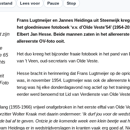
sstand
Lees voor
Pauze
Stop
Frans Lugtmeijer en Jannes Heidinga uit Steenwijk kre
het gloednieuwe fotoboek ‘v.v. d’Olde Veste’54’ (1954-20
 zijn
Elbert Jan Hesse. Beide mannen zaten in het allereerste 
allereerste OV-foto ooit.
de
Het duo kreeg het bijzonder fraaie fotoboek in het pand van
e 65
van ’t Veen, oud-secretaris van Olde Veste.
hts
Hesse bracht in herinnering dat Frans Lugtmeijer op de opr
it
was, in november 1954. Lugtmeijer was ook de allereerste k
 Foto
terug was hij elke donderdagavond nog actief op het training
eerder werd benoemd tot Lid van Verdienste van Olde Veste, 
 lang (1955-1966) vrijwel onafgebroken in het eerste elftal van Olde V
oorzitter Wolter Kraak met daarin ondermeer: ‘
Ik durf jou voor de weds
de bal af te geven. Ontzie je de komende week een klein beetje wat he
wam Heidinga er in wedstrijdverslagen in kranten vaak erg goed af. 