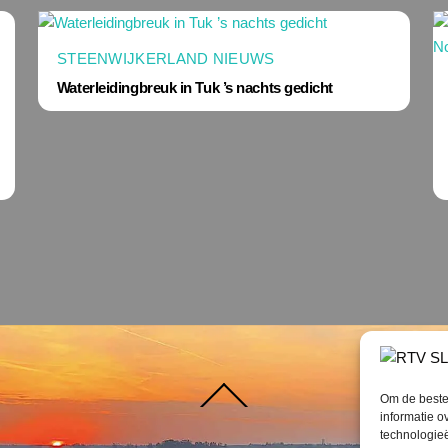
STEENWIJKERLAND NIEUWS
Waterleidingbreuk in Tuk ’s nachts gedicht
Terug
Om de beste 
naar
boven
informatie o
technologieë