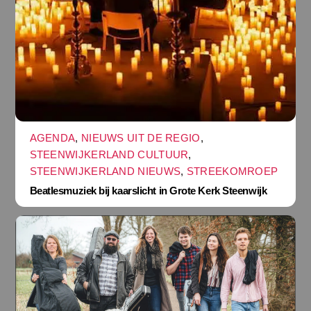
AGENDA
,
NIEUWS UIT DE REGIO
,
STEENWIJKERLAND CULTUUR
,
STEENWIJKERLAND NIEUWS
,
STREEKOMROEP
Beatlesmuziek bij kaarslicht in Grote Kerk Steenwijk