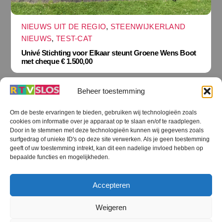
NIEUWS UIT DE REGIO
,
STEENWIJKERLAND
NIEUWS
,
TEST-CAT
Univé Stichting voor Elkaar steunt Groene Wens Boot
met cheque € 1.500,00
Beheer toestemming
Om de beste ervaringen te bieden, gebruiken wij technologieën zoals
cookies om informatie over je apparaat op te slaan en/of te raadplegen.
Terug
Door in te stemmen met deze technologieën kunnen wij gegevens zoals
naar
boven
surfgedrag of unieke ID's op deze site verwerken. Als je geen toestemming
geeft of uw toestemming intrekt, kan dit een nadelige invloed hebben op
RTV SLOS
bepaalde functies en mogelijkheden.
Colofon
Klachten
Privacy verklaring
Disclaimer
Accepteren
Voorwaarden WiFi
RTV SLOS ANBI
Contact
Cookiebeleid (EU)
Terms and Conditions
Weigeren
©
RTV SLOS
2026