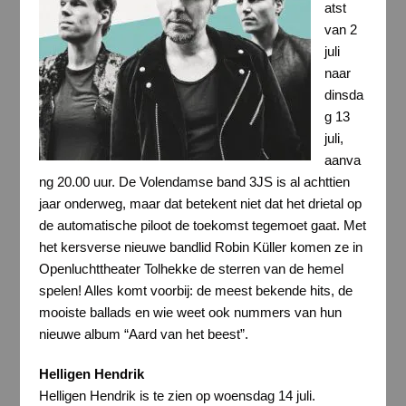
atst
van 2
juli
naar
dinsda
g 13
juli,
aanva
ng 20.00 uur. De Volendamse band 3JS is al achttien
jaar onderweg, maar dat betekent niet dat het drietal op
de automatische piloot de toekomst tegemoet gaat. Met
het kersverse nieuwe bandlid Robin Küller komen ze in
Openluchttheater Tolhekke de sterren van de hemel
spelen! Alles komt voorbij: de meest bekende hits, de
mooiste ballads en wie weet ook nummers van hun
nieuwe album “Aard van het beest”.
Helligen Hendrik
Helligen Hendrik is te zien op woensdag 14 juli.