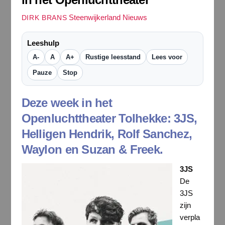
Steenwijkerland Nieuws
DIRK BRANS
Leeshulp
A-
A
A+
Rustige leesstand
Lees voor
Pauze
Stop
Deze week in het
Openluchttheater Tolhekke: 3JS,
Helligen Hendrik, Rolf Sanchez,
Waylon en Suzan & Freek.
3JS
De
3JS
zijn
verpla