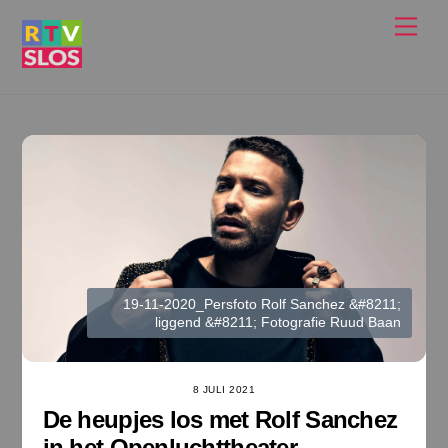
Ga
Men
naar
de
inhoud
19-11-2020_Persfoto Rolf Sanchez &#8211;
liggend &#8211; Fotografie Ruud Baan
8 JULI 2021
De heupjes los met Rolf Sanchez
in het Openluchttheater