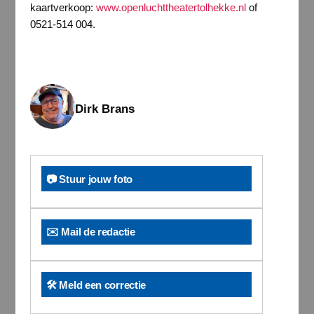
kaartverkoop:
www.openluchttheatertolhekke.nl
of
0521-514 004.
Dirk Brans
📷 Stuur jouw foto
✉️ Mail de redactie
🛠️ Meld een correctie