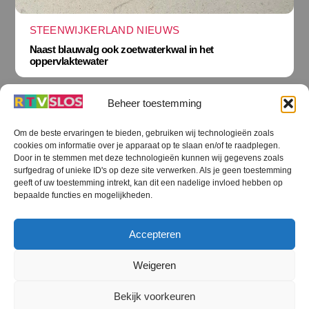
STEENWIJKERLAND NIEUWS
Naast blauwalg ook zoetwaterkwal in het
oppervlaktewater
Beheer toestemming
Om de beste ervaringen te bieden, gebruiken wij technologieën zoals
cookies om informatie over je apparaat op te slaan en/of te raadplegen.
Terug
Door in te stemmen met deze technologieën kunnen wij gegevens zoals
naar
boven
surfgedrag of unieke ID's op deze site verwerken. Als je geen toestemming
geeft of uw toestemming intrekt, kan dit een nadelige invloed hebben op
RTV SLOS
bepaalde functies en mogelijkheden.
Colofon
Klachten
Privacy verklaring
Disclaimer
Accepteren
Voorwaarden WiFi
RTV SLOS ANBI
Contact
Cookiebeleid (EU)
Terms and Conditions
Weigeren
©
RTV SLOS
2026
Bekijk voorkeuren
All Rights Reserved.