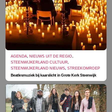
AGENDA
,
NIEUWS UIT DE REGIO
,
STEENWIJKERLAND CULTUUR
,
STEENWIJKERLAND NIEUWS
,
STREEKOMROEP
Beatlesmuziek bij kaarslicht in Grote Kerk Steenwijk