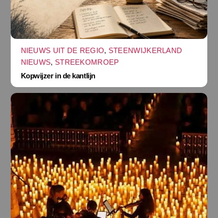
NIEUWS UIT DE REGIO
,
STEENWIJKERLAND
NIEUWS
,
STREEKOMROEP
Kopwijzer in de kantlijn