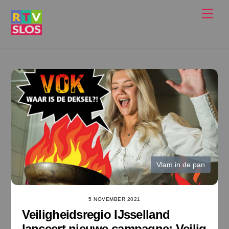
Ga
Men
naar
de
inhoud
Vlam in de pan
5 NOVEMBER 2021
Veiligheidsregio IJsselland
lanceert nieuwe campagne: Veilig