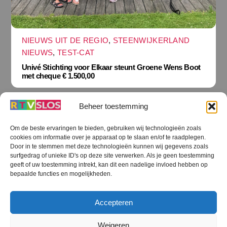
NIEUWS UIT DE REGIO
,
STEENWIJKERLAND
NIEUWS
,
TEST-CAT
Univé Stichting voor Elkaar steunt Groene Wens Boot
met cheque € 1.500,00
Beheer toestemming
Om de beste ervaringen te bieden, gebruiken wij technologieën zoals
cookies om informatie over je apparaat op te slaan en/of te raadplegen.
Terug
Door in te stemmen met deze technologieën kunnen wij gegevens zoals
naar
boven
surfgedrag of unieke ID's op deze site verwerken. Als je geen toestemming
geeft of uw toestemming intrekt, kan dit een nadelige invloed hebben op
RTV SLOS
bepaalde functies en mogelijkheden.
Colofon
Klachten
Privacy verklaring
Disclaimer
Accepteren
Voorwaarden WiFi
RTV SLOS ANBI
Contact
Cookiebeleid (EU)
Terms and Conditions
Weigeren