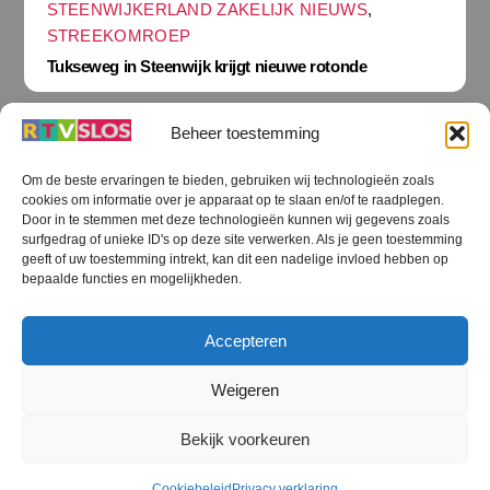
STEENWIJKERLAND ZAKELIJK NIEUWS
,
STREEKOMROEP
Tukseweg in Steenwijk krijgt nieuwe rotonde
Beheer toestemming
Om de beste ervaringen te bieden, gebruiken wij technologieën zoals
cookies om informatie over je apparaat op te slaan en/of te raadplegen.
Terug
Door in te stemmen met deze technologieën kunnen wij gegevens zoals
naar
boven
surfgedrag of unieke ID's op deze site verwerken. Als je geen toestemming
geeft of uw toestemming intrekt, kan dit een nadelige invloed hebben op
RTV SLOS
bepaalde functies en mogelijkheden.
Colofon
Klachten
Privacy verklaring
Disclaimer
Accepteren
Voorwaarden WiFi
RTV SLOS ANBI
Contact
Cookiebeleid (EU)
Terms and Conditions
Weigeren
©
RTV SLOS
2026
Bekijk voorkeuren
All Rights Reserved.
Designed by Dirk Brans
Cookiebeleid
Privacy verklaring