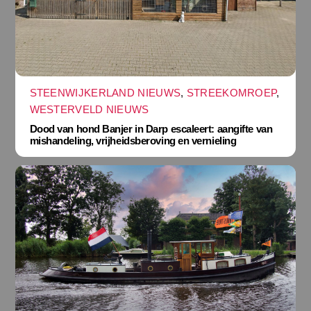
STEENWIJKERLAND NIEUWS
,
STREEKOMROEP
,
WESTERVELD NIEUWS
Dood van hond Banjer in Darp escaleert: aangifte van
mishandeling, vrijheidsberoving en vernieling