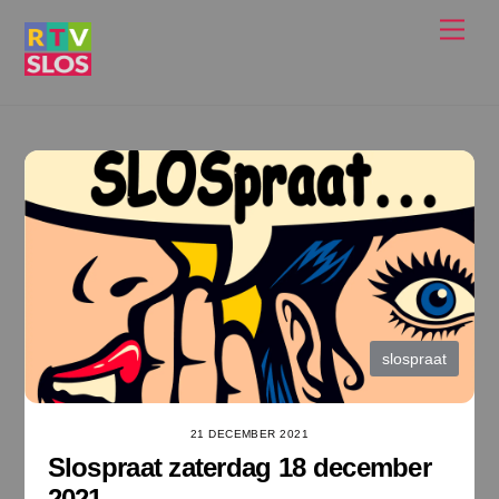
Ga
Men
naar
de
inhoud
slospraat
21 DECEMBER 2021
Slospraat zaterdag 18 december
2021