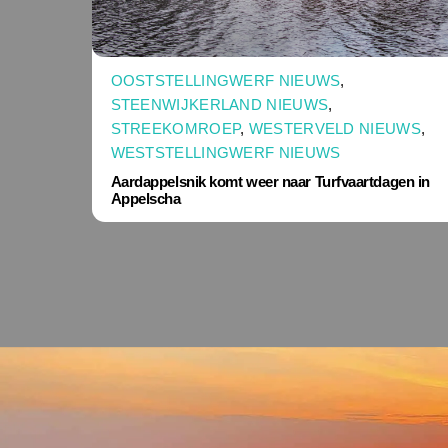
OOSTSTELLINGWERF NIEUWS
,
STEENWIJKERLAND NIEUWS
,
STREEKOMROEP
,
WESTERVELD NIEUWS
,
WESTSTELLINGWERF NIEUWS
Aardappelsnik komt weer naar Turfvaartdagen in
Appelscha