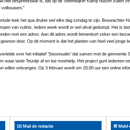
 niet bespreekbaar is, dat op de Steenwijker Kamp huizen zullen ver
d volbouwen.”
eriode leek het qua drukte wel elke dag zondag te zijn. Boswachter Ha
dumpen van vuilnis. Iedere week wordt er wel afval gedumpt. Het is last
vonden met een adres. Aan dit adres wordt binnenkort zeker een bezoe
ook gewoon door. Op dit moment is dat het planten van heel veel jonge
rtelde over het initiatief ‘Steunouder’ dat samen met de gemeente St
am waar tante
Teuntje af en toe meehielp. Het project gunt iedereen 
n willen ontvangen. Op 3 februari wordt om 20.00 uur een online in
✉️ Mail de redactie
🛠️ Meld 