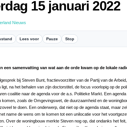
rdag 15 januari 2022
erland Nieuws
sstand
Lees voor
Pauze
Stop
n een samenvatting van wat aan de orde kwam op de lokale radi
esprek bij Steven Bunt, fractievoorzitter van de Partij van de Arbeid, 
t, na het behalen van zijn doctorstitel, de focus voorlopig op de polit
aren coalitie naar de agenda voor de a.s. Politieke Markt. Een agend
en komen, zoals de Omgevingswet, de duurzaamheid en de woningbouw
og zoveel te doen. Een onderwerp, dat niet op de agenda staat, maar 
met name de wens om te komen tot een unilocatie voor het voortgeze
den. Over de woningbouw merkte Steven nog op, dat ondanks het feit,