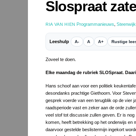
Slospraat zate
Programmanieuws
,
Steenwijk
RIA VAN HIEN
Leeshulp
A-
A
A+
Rustige lee
Zoveel te doen.
Elke maandag de rubriek SLOSpraat. Daari
Hans schoof aan voor een politiek keukentafelg
desondanks prachtige Giethoorn. Voor Steven lig
gesprek voerde van een terugblik op de vier j
raadsperiode vast en zeker aan de orde zull
veel stof tot discussie zullen geven. Er is n
komen, heeft betrekking op het onderwijs en 
daarvoor gestelde beslistermijn ingekort wor