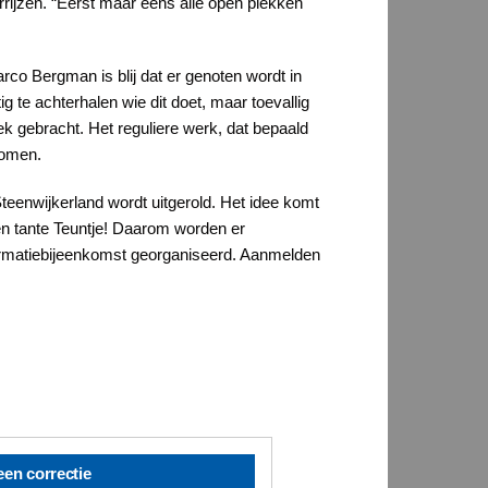
rijzen. “Eerst maar eens alle open plekken
rco Bergman is blij dat er genoten wordt in
ig te achterhalen wie dit doet
,
maar toevallig
k gebracht. Het reguliere werk, dat bepaald
 bomen.
eenwijkerland wordt uitgerold. Het idee komt
een tante Teuntje! Daarom worden er
formatiebijeenkomst georganiseerd. Aanmelden
een correctie