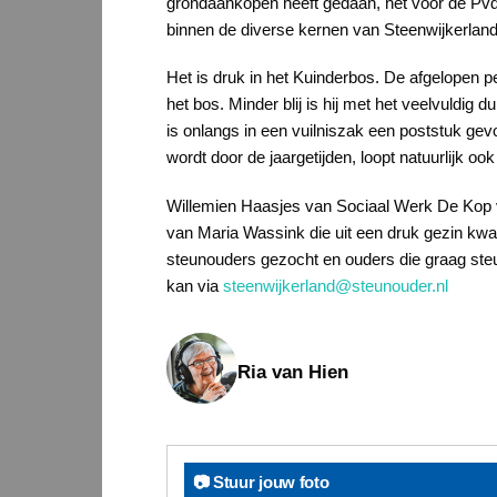
grondaankopen heeft gedaan, het voor de PvdA
binnen de diverse kernen van Steenwijkerlan
Het is druk in het Kuinderbos. De afgelopen p
het bos. Minder blij is hij met het veelvuldig 
is onlangs in een vuilniszak een poststuk ge
wordt door de jaargetijden, loopt natuurlijk 
Willemien Haasjes van Sociaal Werk De Kop ve
van Maria Wassink die uit een druk gezin kw
steunouders gezocht en ouders die graag steu
kan via
steenwijkerland@steunouder.nl
Ria van Hien
📷 Stuur jouw foto