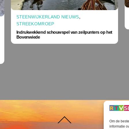
STEENWIJKERLAND NIEUWS
,
STREEKOMROEP
Indrukwekkend schouwspel van zeilpunters op het
Bovenwiede
Terug
Om de beste 
naar
boven
informatie o