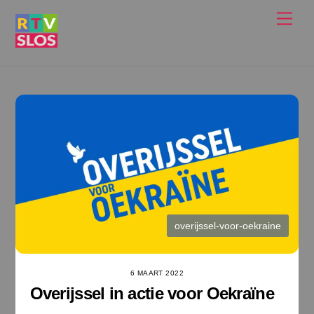
Ga
Men
naar
de
inhoud
overijssel-voor-oekraine
6 MAART 2022
Overijssel in actie voor Oekraïne