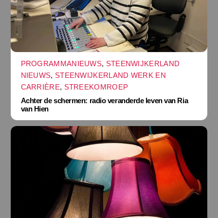
PROGRAMMANIEUWS
,
STEENWIJKERLAND
NIEUWS
,
STEENWIJKERLAND WERK EN
CARRIÈRE
,
STREEKOMROEP
Achter de schermen: radio veranderde leven van Ria
van Hien