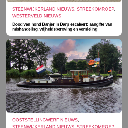
STEENWIJKERLAND NIEUWS
,
STREEKOMROEP
,
WESTERVELD NIEUWS
Dood van hond Banjer in Darp escaleert: aangifte van
mishandeling, vrijheidsberoving en vernieling
OOSTSTELLINGWERF NIEUWS
,
STEENWIJKERLAND NIEUWS
,
STREEKOMROEP
,