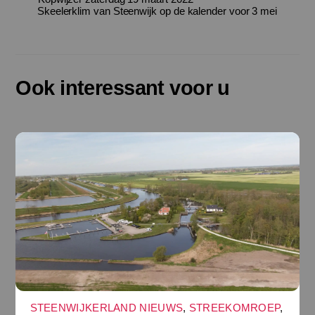
Skeelerklim van Steenwijk op de kalender voor 3 mei
Ook interessant voor u
STEENWIJKERLAND NIEUWS
,
STREEKOMROEP
,