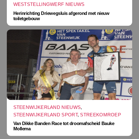
WESTSTELLINGWERF NIEUWS
Herinrichting Driewegsluis afgerond met nieuw
toiletgebouw
STEENWIJKERLAND NIEUWS
,
STEENWIJKERLAND SPORT
,
STREEKOMROEP
Van Dikke Banden Race tot droomafscheid Bauke
Mollema