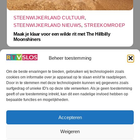
STEENWIJKERLAND CULTUUR
,
STEENWIJKERLAND NIEUWS
,
STREEKOMROEP
Maak je klaar voor een wilde rit met The Hillbilly
Moonshiners
Beheer toestemming
Om de beste ervaringen te bieden, gebruiken wij technologieën zoals
cookies om informatie over je apparaat op te slaan en/of te raadplegen.
Terug
Door in te stemmen met deze technologieën kunnen wij gegevens zoals
naar
boven
surfgedrag of unieke ID's op deze site verwerken. Als je geen toestemming
geeft of uw toestemming intrekt, kan dit een nadelige invloed hebben op
RTV SLOS
bepaalde functies en mogelijkheden.
Colofon
Klachten
Privacy verklaring
Disclaimer
Accepteren
Voorwaarden WiFi
RTV SLOS ANBI
Contact
Cookiebeleid (EU)
Terms and Conditions
Weigeren
©
RTV SLOS
2026