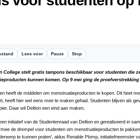
s voor studenten op 
sstand
Lees voor
Pauze
Stop
n College stelt gratis tampons beschikbaar voor studenten die ze
ieproducten kunnen komen. Op 9 mei ging de proefverstrekking 
een heeft de middelen om menstruatieproducten te kopen. Dit heet m
t, heeft hier wel eens mee te maken gehad. Studenten blijven als gev
ier. Daar wil Deltion een eind aan maken.
 een initiatief van de Studentenraad van Deltion en gerealiseerd in samenwe
mee de drempel voor studenten om menstruatieproducten te pakken
nderwerp te kunnen praten’, aldus Renalde Plomp, initiatiefneemster v