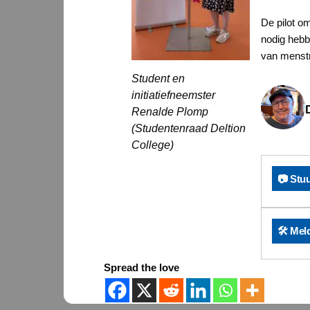
De pilot om
nodig hebbe
van menstru
Student en
initiatiefneemster
Renalde Plomp
(Studentenraad Deltion
College)
📷 Stu
🛠️ Mel
Spread the love