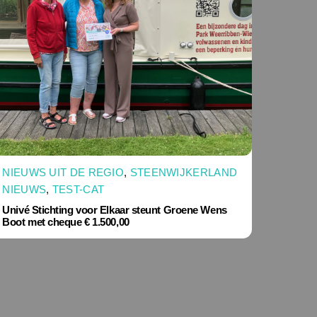
NIEUWS UIT DE REGIO
,
STEENWIJKERLAND
NIEUWS
,
TEST-CAT
Univé Stichting voor Elkaar steunt Groene Wens
Boot met cheque € 1.500,00