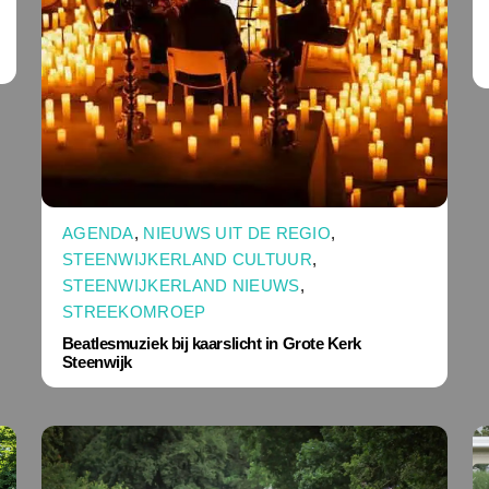
AGENDA
,
NIEUWS UIT DE REGIO
,
STEENWIJKERLAND CULTUUR
,
STEENWIJKERLAND NIEUWS
,
STREEKOMROEP
Beatlesmuziek bij kaarslicht in Grote Kerk
Steenwijk