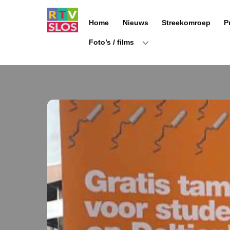
Ga
naar
Home
Nieuws
Streekomroep
P
de
inhoud
Foto’s / films