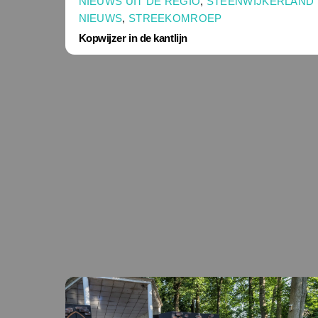
NIEUWS UIT DE REGIO
,
STEENWIJKERLAND
NIEUWS
,
STREEKOMROEP
Kopwijzer in de kantlijn