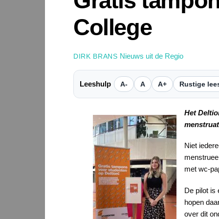
Gratis tampon
College
Nieuws uit de Regio
DIRK BRANS
Leeshulp
A-
A
A+
Rustige lee
Het Deltio
menstruat
Niet ieder
menstrueer
met wc-pap
De pilot is
hopen daar
over dit o