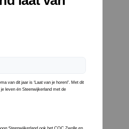
nd laat van
 van dit jaar is ‘Laat van je horen!’. Met dit
 je leven én Steenwijkerland met de
nboog Steenwijkerland ook het COC Zwolle en