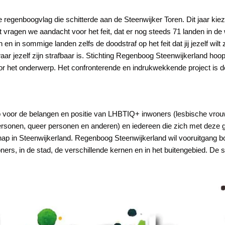
e regenboogvlag die schitterde aan de Steenwijker Toren. Dit jaar kie
 vragen we aandacht voor het feit, dat er nog steeds 71 landen in de w
n in sommige landen zelfs de doodstraf op het feit dat jij jezelf wilt zij
waar jezelf zijn strafbaar is. Stichting Regenboog Steenwijkerland hoop
or het onderwerp. Het confronterende en indrukwekkende project is de
p voor de belangen en positie van LHBTIQ+ inwoners (lesbische vr
sonen, queer personen en anderen) en iedereen die zich met deze gr
in Steenwijkerland. Regenboog Steenwijkerland wil vooruitgang boe
, in de stad, de verschillende kernen en in het buitengebied. De stich