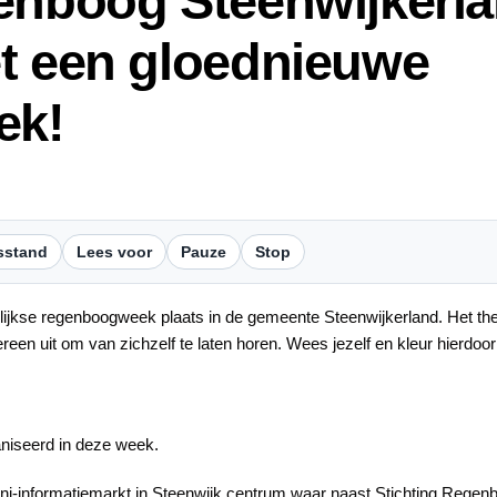
enboog Steenwijkerla
t een gloednieuwe
ek!
sstand
Lees voor
Pauze
Stop
lijkse regenboogweek plaats in de gemeente Steenwijkerland. Het thema
en uit om van zichzelf te laten horen. Wees jezelf en kleur hierdoor
ganiseerd in deze week.
ni-informatiemarkt in Steenwijk centrum waar naast Stichting Rege