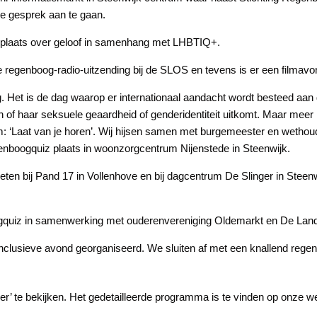
de gesprek aan te gaan.
 plaats over geloof in samenhang met LHBTIQ+.
 regenboog-radio-uitzending bij de SLOS en tevens is er een filmavo
. Het is de dag waarop er internationaal aandacht wordt besteed aan
n of haar seksuele geaardheid of genderidentiteit uitkomt. Maar meer 
m: ‘Laat van je horen’. Wij hijsen samen met burgemeester en wetho
genboogquiz plaats in woonzorgcentrum Nijenstede in Steenwijk.
ten bij Pand 17 in Vollenhove en bij dagcentrum De Slinger in Stee
gquiz in samenwerking met ouderenvereniging Oldemarkt en De Land
, inclusieve avond georganiseerd. We sluiten af met een knallend reg
er’ te bekijken. Het gedetailleerde programma is te vinden op onze w