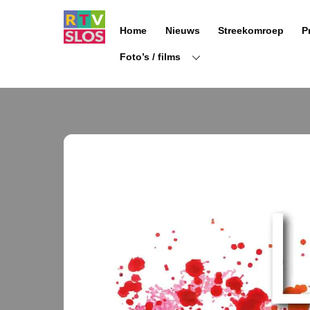
Ga
naar
Home
Nieuws
Streekomroep
P
de
inhoud
Foto’s / films