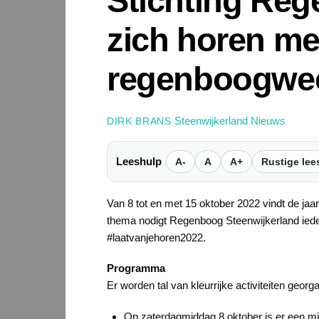
Stichting Reg
zich horen me
regenboogwe
Steenwijkerland Nieuws
DIRK BRANS
Leeshulp
A-
A
A+
Rustige lee
Van 8 tot en met 15 oktober 2022 vindt de jaar
thema nodigt Regenboog Steenwijkerland iedere
#laatvanjehoren2022.
Programma
Er worden tal van kleurrijke activiteiten geor
Op zaterdagmiddag 8 oktober is er een mi