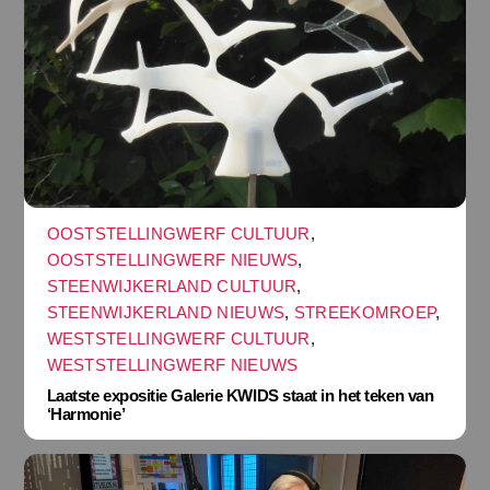
OOSTSTELLINGWERF CULTUUR
,
OOSTSTELLINGWERF NIEUWS
,
STEENWIJKERLAND CULTUUR
,
STEENWIJKERLAND NIEUWS
,
STREEKOMROEP
,
WESTSTELLINGWERF CULTUUR
,
WESTSTELLINGWERF NIEUWS
Laatste expositie Galerie KWIDS staat in het teken van
‘Harmonie’