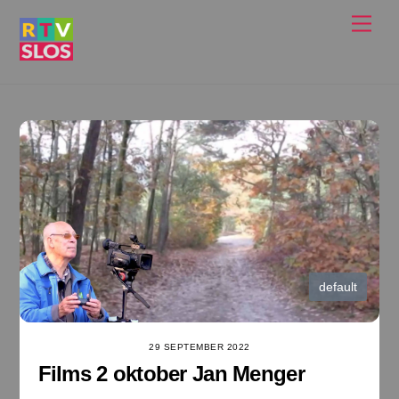
Ga
Men
naar
de
inhoud
default
29 SEPTEMBER 2022
Films 2 oktober Jan Menger