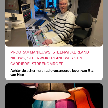
PROGRAMMANIEUWS
,
STEENWIJKERLAND
NIEUWS
,
STEENWIJKERLAND WERK EN
CARRIÈRE
,
STREEKOMROEP
Achter de schermen: radio veranderde leven van Ria
van Hien