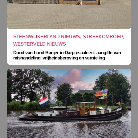
STEENWIJKERLAND NIEUWS
,
STREEKOMROEP
,
WESTERVELD NIEUWS
Dood van hond Banjer in Darp escaleert: aangifte van
mishandeling, vrijheidsberoving en vernieling