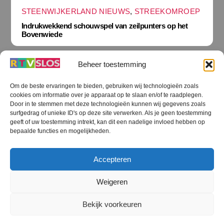
STEENWIJKERLAND NIEUWS
,
STREEKOMROEP
Indrukwekkend schouwspel van zeilpunters op het
Bovenwiede
Beheer toestemming
Om de beste ervaringen te bieden, gebruiken wij technologieën zoals
cookies om informatie over je apparaat op te slaan en/of te raadplegen.
Terug
Door in te stemmen met deze technologieën kunnen wij gegevens zoals
naar
boven
surfgedrag of unieke ID's op deze site verwerken. Als je geen toestemming
geeft of uw toestemming intrekt, kan dit een nadelige invloed hebben op
RTV SLOS
bepaalde functies en mogelijkheden.
Colofon
Klachten
Privacy verklaring
Disclaimer
Accepteren
Voorwaarden WiFi
RTV SLOS ANBI
Contact
Cookiebeleid (EU)
Terms and Conditions
Weigeren
©
RTV SLOS
2026
Bekijk voorkeuren
All Rights Reserved.
Designed by Dirk Brans