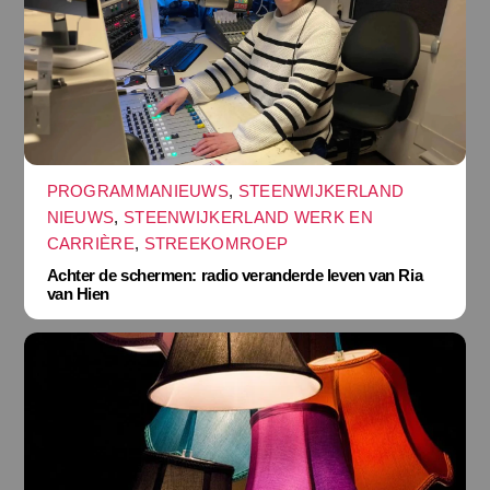
PROGRAMMANIEUWS
,
STEENWIJKERLAND
NIEUWS
,
STEENWIJKERLAND WERK EN
CARRIÈRE
,
STREEKOMROEP
Achter de schermen: radio veranderde leven van Ria
van Hien