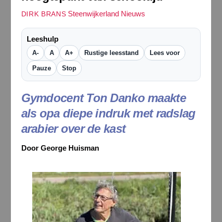
Steenwijkerland Nieuws
DIRK BRANS
Leeshulp
A-
A
A+
Rustige leesstand
Lees voor
Pauze
Stop
Gymdocent Ton Danko maakte
als opa diepe indruk met radslag
arabier over de kast
Door George Huisman