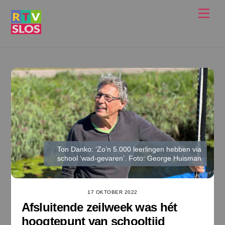
Ga
Men
naar
de
inhoud
Ton Danko: ‘Zo’n 5.000 leerlingen hebben via
school ‘wad-gevaren’. Foto: George Huisman
17 OKTOBER 2022
Afsluitende zeilweek was hét
hoogtepunt van schooltijd