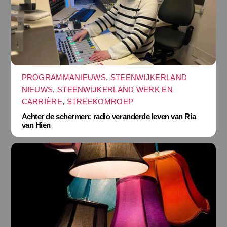
PROGRAMMANIEUWS
,
STEENWIJKERLAND
NIEUWS
,
STEENWIJKERLAND WERK EN
CARRIÈRE
,
STREEKOMROEP
Achter de schermen: radio veranderde leven van Ria
van Hien