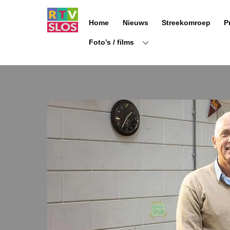
Ga
naar
Home
Nieuws
Streekomroep
P
de
inhoud
Foto’s / films