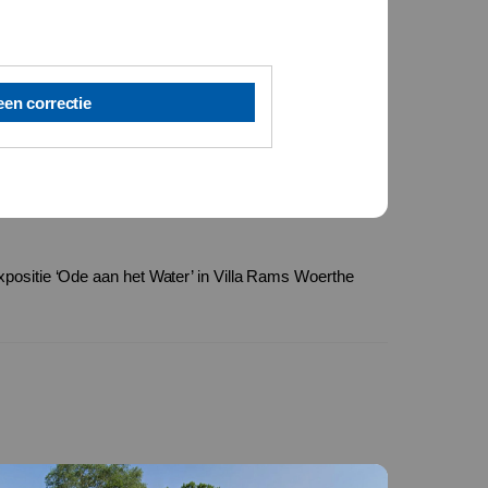
een correctie
xpositie ‘Ode aan het Water’ in Villa Rams Woerthe