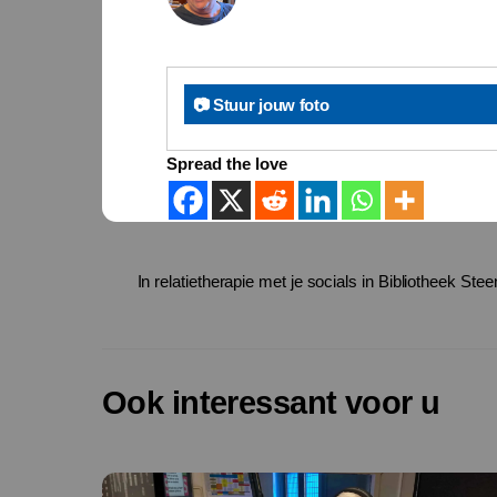
📷 Stuur jouw foto
Spread the love
In relatietherapie met je socials in Bibliotheek Stee
Ook interessant voor u