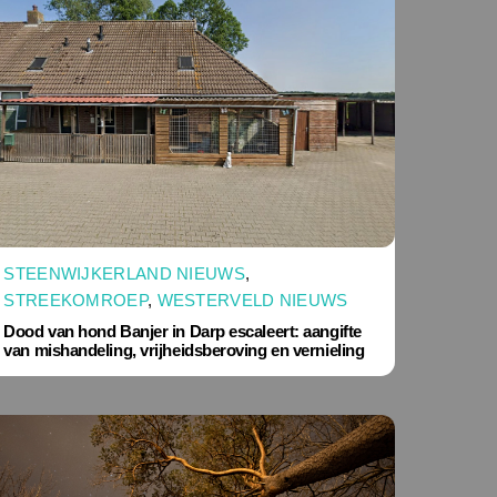
STEENWIJKERLAND NIEUWS
,
STREEKOMROEP
,
WESTERVELD NIEUWS
Dood van hond Banjer in Darp escaleert: aangifte
van mishandeling, vrijheidsberoving en vernieling