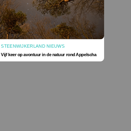
STEENWIJKERLAND NIEUWS
Vijf keer op avontuur in de natuur rond Appelscha