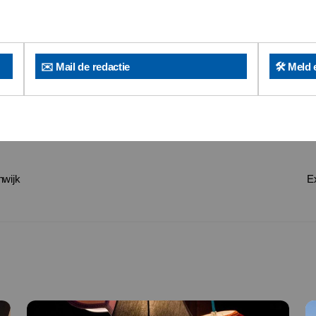
✉️ Mail de redactie
🛠️ Meld 
nwijk
E