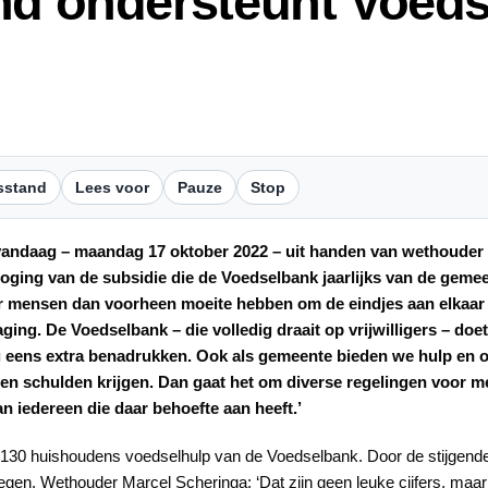
nd ondersteunt Voed
sstand
Lees voor
Pauze
Stop
vandaag – maandag 17 oktober 2022 – uit handen van wethouder
hoging van de subsidie die de Voedselbank jaarlijks van de geme
er mensen dan voorheen moeite hebben om de eindjes aan elkaar
ing. De Voedselbank – die volledig draait op vrijwilligers – doet
 eens extra benadrukken. Ook als gemeente bieden we hulp en 
en schulden krijgen. Dan gaat het om diverse regelingen voor 
an iedereen die daar behoefte aan heeft.’
n 130 huishoudens voedselhulp van de Voedselbank. Door de stijgend
en. Wethouder Marcel Scheringa: ‘Dat zijn geen leuke cijfers, maar h