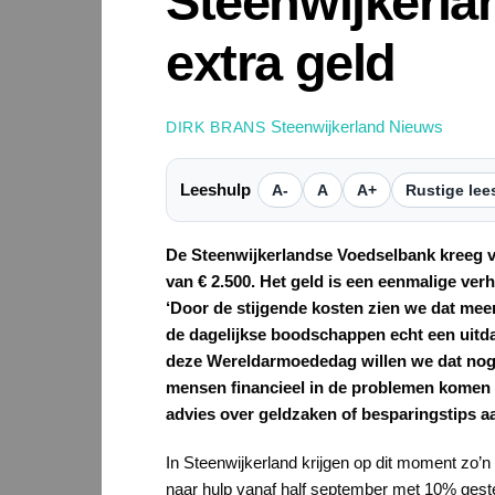
Steenwijkerla
extra geld
Steenwijkerland Nieuws
DIRK BRANS
Leeshulp
A-
A
A+
Rustige lee
De Steenwijkerlandse Voedselbank kreeg 
van € 2.500. Het geld is een eenmalige ver
‘Door de stijgende kosten zien we dat me
de dagelijkse boodschappen echt een uitdag
deze Wereldarmoededag willen we dat nog
mensen financieel in de problemen komen 
advies over geldzaken of besparingstips a
In Steenwijkerland krijgen op dit moment zo’
naar hulp vanaf half september met 10% gesteg