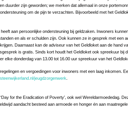
aken duurder zijn geworden; we merken dat allemaal in onze portemon
dersteuning om de pijn te verzachten. Bijvoorbeeld met het Geldlok
e heeft aan persoonlijke ondersteuning bij geldzaken. Inwoners kunnen
erstanden en als er schulden zijn. Ook kunnen ze in gesprek met een 
krijgen. Daarnaast kan de adviseur van het Geldloket aan de hand v
gesprek is gratis. Sinds kort houdt het Geldloket ook spreekuur bij 
 er elke donderdag van 13.00 tot 16.00 uur spreekuur van het Geldlok
de regelingen en vergoedingen voor inwoners met een laag inkomen. Ee
teenwijkerland.nl/jeugdzorgenwerk
.
‘Day for the Eradication of Poverty’, ook wel Wereldarmoededag. Deze
reldwijd aandacht besteed aan armoede en honger én aan maatregele