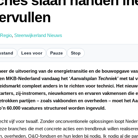
ches slaan handen in
ervullen
 Regio
,
Steenwijkerland Nieuws
sstand
Lees voor
Pauze
Stop
meer de uitvoering van de energietransitie en de bouwopgave vas
en MKB-Nederland vandaag het ‘
Aanvalsplan Techniek’
met tal 
idsmarkt compleet anders in te richten voor technici. Het nieu
starters, zij-instromers, nieuwkomers en ervaren vakmensen die 
trokken partijen – zoals vakbonden en overheden – moet het Aanv
’n 60.000 vacatures structureel worden ingevuld.
cht vijf voor twaalf. Zonder onconventionele oplossingen loopt Nederlan
deze branches die met concrete acties een trendbreuk willen realisere
n, overheden, O&O-fondsen en hun leden bij nodig. Ik nodig al die part