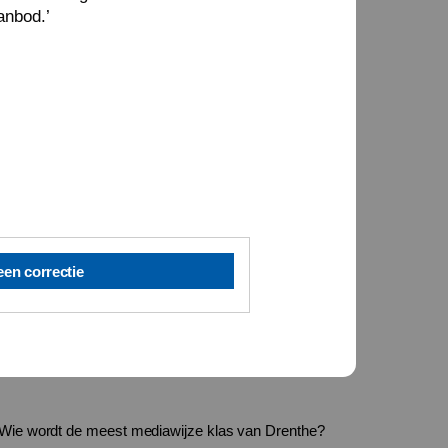
anbod.’
een correctie
Wie wordt de meest mediawijze klas van Drenthe?