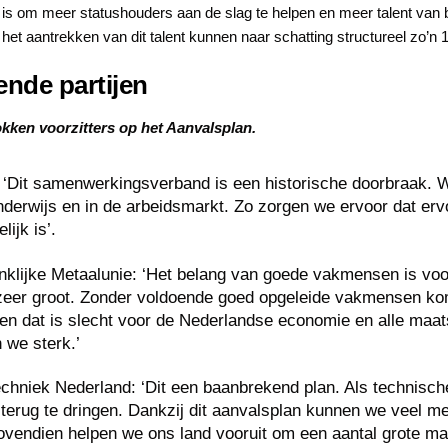
om meer statushouders aan de slag te helpen en meer talent van buite
 het aantrekken van dit talent kunnen naar schatting structureel zo’n
nde partijen
okken voorzitters op het Aanvalsplan.
 ‘Dit samenwerkingsverband is een historische doorbraak. 
nderwijs en in de arbeidsmarkt. Zo zorgen we ervoor dat erv
ijk is’.
inklijke Metaalunie: ‘Het belang van goede vakmensen is voo
zeer groot. Zonder voldoende goed opgeleide vakmensen kom
 en dat is slecht voor de Nederlandse economie en alle maat
 we sterk.’
Techniek Nederland: ‘Dit een baanbrekend plan. Als technisc
terug te dringen. Dankzij dit aanvalsplan kunnen we veel m
Bovendien helpen we ons land vooruit om een aantal grote ma