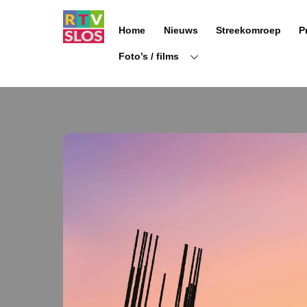
Ga
naar
Home
Nieuws
Streekomroep
P
de
inhoud
Foto’s / films