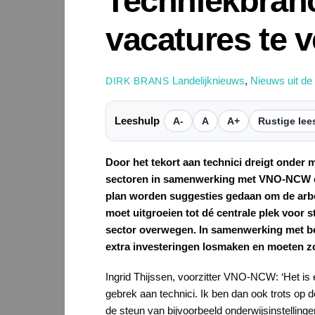
Techniekbran
vacatures te v
Landelijknieuws
,
Nieuws uit de
DIRK BRANS
Leeshulp
A-
A
A+
Rustige lee
Door het tekort aan technici dreigt onder 
sectoren in samenwerking met VNO-NCW 
plan worden suggesties gedaan om de arbe
moet uitgroeien tot dé centrale plek voor 
sector overwegen.
In samenwerking met be
extra investeringen losmaken en moeten zo
Ingrid Thijssen, voorzitter VNO-NCW: ‘Het is e
gebrek aan technici. Ik ben dan ook trots op 
de steun van bijvoorbeeld onderwijsinstellinge