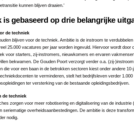
ransitie kunnen blijven draaien.’
 is gebaseerd op drie belangrijke uit
or de techniek
uden blijven
voor de techniek. Ambitie is de instroom te verdubbelen
reel 25.000 vacatures per jaar worden ingevuld. Hiervoor wordt doo
plek voor starters, zij-instromers, nieuwkomers en ervaren vakmense
llen bekwamen. De Gouden Poort verzorgt verder o.a. (zij-)instroomtr
en die voor een baan in de betrokken sectoren kiest onder andere 10-
hniekdocenten te verminderen, stelt het bedrijfsleven verder 1.000
sopleidingen ter versterking van de bestaande opleidingsbedrijven.
n de techniek
ches zorgen voor meer robotisering en digitalisering van de industrie 
seriematige overheidsaanbestedingen. De ambitie is deze transformat
der nodig.