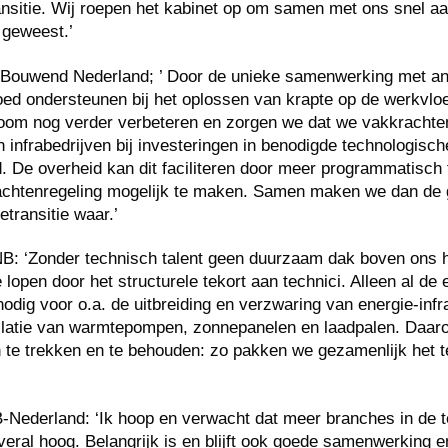
ransitie. Wij roepen het kabinet op om samen met ons snel aa
t geweest.’
 Bouwend Nederland; ’ Door de unieke samenwerking met an
ed ondersteunen bij het oplossen van krapte op de werkvl
room nog verder verbeteren en zorgen we dat we vakkrachte
infrabedrijven bij investeringen in benodigde technologisch
d. De overheid kan dit faciliteren door meer programmatisc
chtenregeling mogelijk te maken. Samen maken we dan de g
transitie waar.’
B: ‘Zonder technisch talent geen duurzaam dak boven ons ho
open door het structurele tekort aan technici. Alleen al de 
dig voor o.a. de uitbreiding en verzwaring van energie-infr
llatie van warmtepompen, zonnepanelen en laadpalen. Daar
 te trekken en te behouden: zo pakken we gezamenlijk het te
Nederland: ‘Ik hoop en verwacht dat meer branches in de tec
veral hoog. Belangrijk is en blijft ook goede samenwerking e