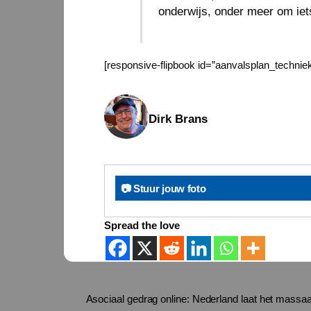
onderwijs, onder meer om iet
[responsive-flipbook id=”aanvalsplan_techniek
Dirk Brans
📷 Stuur jouw foto
Spread the love
Asociaal gedrag online: Nederland laat het massa