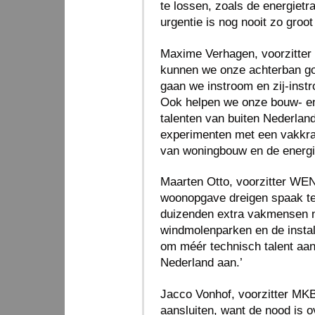
te lossen, zoals de energiet
urgentie is nog nooit zo groo
Maxime Verhagen, voorzitter
kunnen we onze achterban go
gaan we instroom en zij-inst
Ook helpen we onze bouw- en 
talenten van buiten Nederlan
experimenten met een vakkra
van woningbouw en de energie
Maarten Otto, voorzitter WEN
woonopgave dreigen spaak te l
duizenden extra vakmensen no
windmolenparken en de insta
om méér technisch talent aan
Nederland aan.’
Jacco Vonhof, voorzitter MKB-
aansluiten, want de nood is o