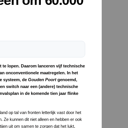
een om 60.000
t te lopen. Daarom lanceren vijf technische
van onconventionele maatregelen. In het
we systeem, de
Gouden Poort
genoemd,
een switch naar een (andere) technische
alsplan in de komende tien jaar flinke
d op tal van fronten letterlijk vast door het
n. Ze kunnen dit niet alleen en hebben er ook
ijen uit om samen te zorgen dat het lukt,