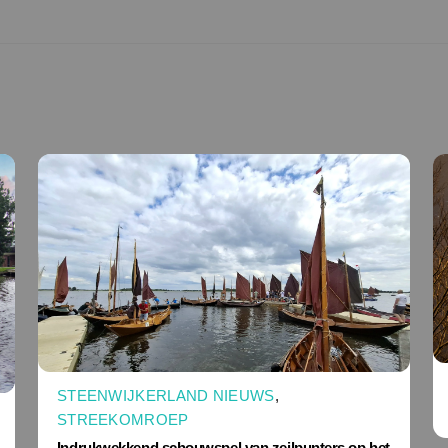
STEENWIJKERLAND NIEUWS
,
STREEKOMROEP
Indrukwekkend schouwspel van zeilpunters op het