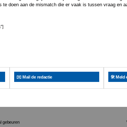
s te doen aan de mismatch die er vaak is tussen vraag en a
”]
✉️ Mail de redactie
🛠️ Meld 
al gebeuren