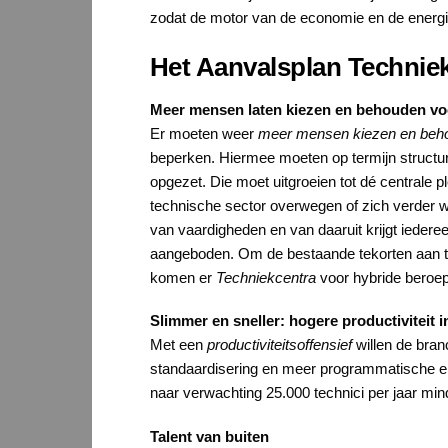
zodat de motor van de economie en de energiet
Het Aanvalsplan Techniek
Meer mensen laten kiezen en behouden vo
Er moeten weer
meer mensen kiezen en beho
beperken. Hiermee moeten op termijn structu
opgezet. Die moet uitgroeien tot dé centrale 
technische sector overwegen of zich verder wi
van vaardigheden en van daaruit krijgt iedere
aangeboden. Om de bestaande tekorten aan tec
komen er
Techniekcentra
voor hybride beroep
Slimmer en sneller: hogere productiviteit i
Met een
productiviteitsoffensief
willen de bran
standaardisering en meer programmatische en 
naar verwachting 25.000 technici per jaar min
Talent van buiten