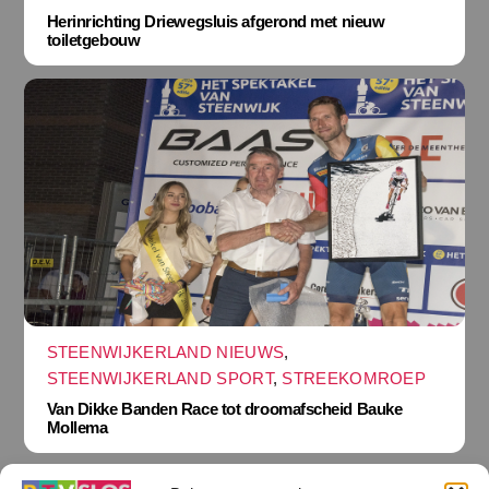
Herinrichting Driewegsluis afgerond met nieuw
toiletgebouw
STEENWIJKERLAND NIEUWS
,
STEENWIJKERLAND SPORT
,
STREEKOMROEP
Van Dikke Banden Race tot droomafscheid Bauke
Mollema