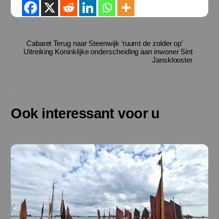
Cabaret Terug naar Steenwijk ‘ruumt de zolder op’
Uitreiking Koninklijke onderscheiding aan inwoner Sint
Jansklooster
Ook interessant voor u