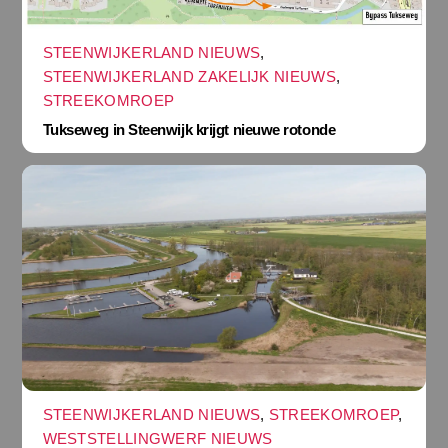
STEENWIJKERLAND NIEUWS
,
STEENWIJKERLAND ZAKELIJK NIEUWS
,
STREEKOMROEP
Tukseweg in Steenwijk krijgt nieuwe rotonde
STEENWIJKERLAND NIEUWS
,
STREEKOMROEP
,
WESTSTELLINGWERF NIEUWS