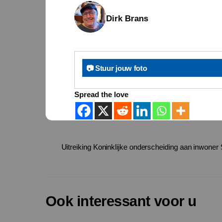
Dirk Brans
📷 Stuur jouw foto
Spread the love
Uitreiking Koninklijke onderscheiding aan inwoner 
Ook interessant voor u