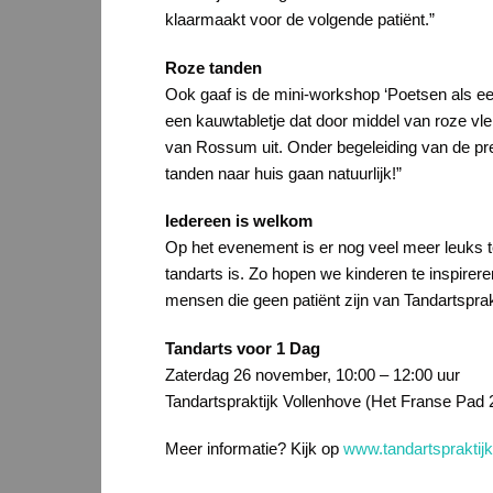
klaarmaakt voor de volgende patiënt.”
Roze tanden
Ook gaaf is de mini-workshop ‘Poetsen als een
een kauwtabletje dat door middel van roze vlek
van Rossum uit. Onder begeleiding van de pre
tanden naar huis gaan natuurlijk!”
Iedereen is welkom
Op het evenement is er nog veel meer leuks te
tandarts is. Zo hopen we kinderen te inspirer
mensen die geen patiënt zijn van Tandartsprak
Tandarts voor 1 Dag
Zaterdag 26 november, 10:00 – 12:00 uur
Tandartspraktijk Vollenhove (Het Franse Pad 
Meer informatie? Kijk op
www.tandartspraktijk