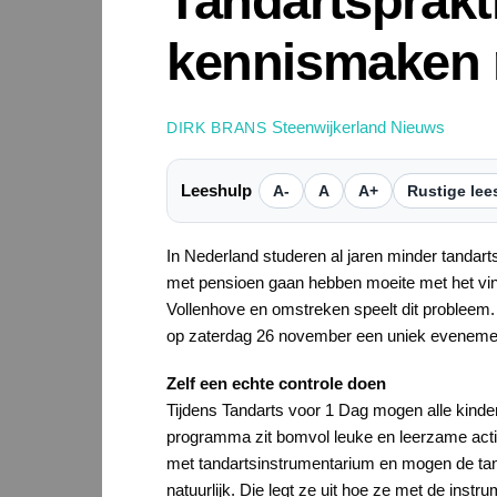
Tandartsprakti
kennismaken m
Steenwijkerland Nieuws
DIRK BRANS
Leeshulp
A-
A
A+
Rustige lee
In Nederland studeren al jaren minder tandarts
met pensioen gaan hebben moeite met het vin
Vollenhove en omstreken speelt dit probleem.
op zaterdag 26 november een uniek evenemen
Zelf een echte controle doen
Tijdens Tandarts voor 1 Dag mogen alle kind
programma zit bomvol leuke en leerzame activi
met tandartsinstrumentarium en mogen de tande
natuurlijk. Die legt ze uit hoe ze met de inst