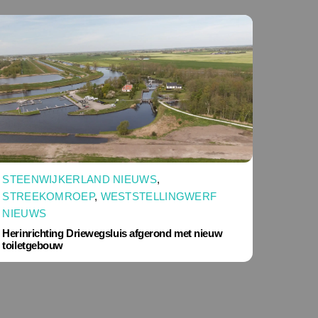
STEENWIJKERLAND NIEUWS
,
STREEKOMROEP
,
WESTSTELLINGWERF
NIEUWS
Herinrichting Driewegsluis afgerond met nieuw
toiletgebouw