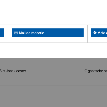
✉️ Mail de redactie
🛠️ Meld 
Sint Jansklooster
Gigantische sti