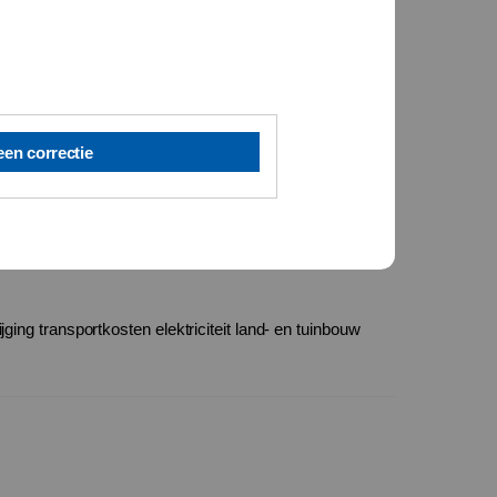
een correctie
jging transportkosten elektriciteit land- en tuinbouw