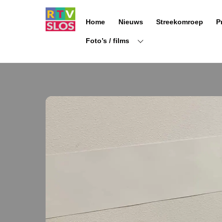
Ga
naar
Home
Nieuws
Streekomroep
P
de
inhoud
Foto’s / films