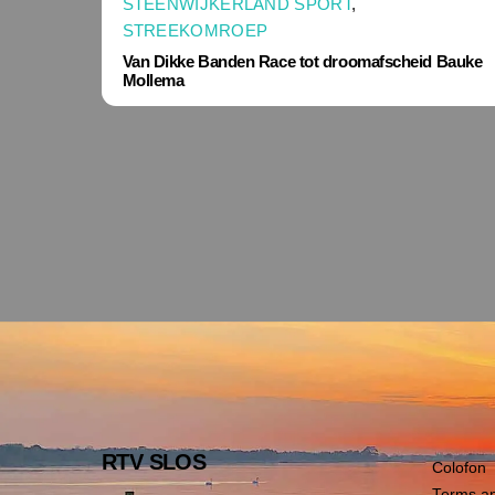
STEENWIJKERLAND SPORT
,
STREEKOMROEP
Van Dikke Banden Race tot droomafscheid Bauke
Mollema
RTV SLOS
Colofon
Terms an