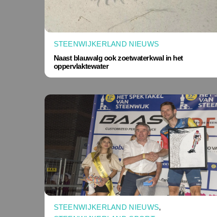
STEENWIJKERLAND NIEUWS
Naast blauwalg ook zoetwaterkwal in het
oppervlaktewater
STEENWIJKERLAND NIEUWS
,