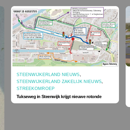
STEENWIJKERLAND NIEUWS
,
STEENWIJKERLAND ZAKELIJK NIEUWS
,
STREEKOMROEP
Tukseweg in Steenwijk krijgt nieuwe rotonde