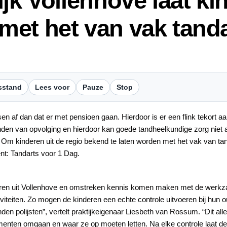
jk Vollenhove laat ki
et het van vak tanda
sstand
Lees voor
Pauze
Stop
en af dan dat er met pensioen gaan. Hierdoor is er een flink tekort a
den van opvolging en hierdoor kan goede tandheelkundige zorg niet 
 Om kinderen uit de regio bekend te laten worden met het vak van tan
t: Tandarts voor 1 Dag.
eren uit Vollenhove en omstreken kennis komen maken met de werkza
teiten. Zo mogen de kinderen een echte controle uitvoeren bij hun o
n polijsten”, vertelt praktijkeigenaar Liesbeth van Rossum. “Dit all
rumenten omgaan en waar ze op moeten letten. Na elke controle laat de