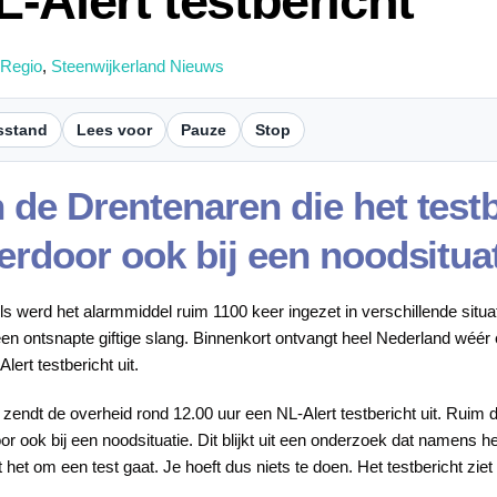
-Alert testbericht
 Regio
,
Steenwijkerland Nieuws
sstand
Lees voor
Pauze
Stop
 de Drentenaren die het test
erdoor ook bij een noodsitua
ls werd het alarmmiddel ruim 1100 keer ingezet in verschillende situ
een ontsnapte giftige slang. Binnenkort ontvangt heel Nederland wéé
lert testbericht uit.
endt de overheid rond 12.00 uur een NL-Alert testbericht uit. Ruim d
r ook bij een noodsituatie. Dit blijkt uit een onderzoek dat namens het
t het om een test gaat. Je hoeft dus niets te doen. Het testbericht ziet 