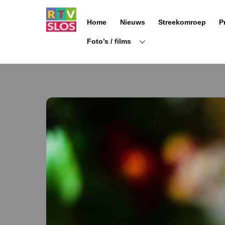
Ga
naar
Home
Nieuws
Streekomroep
P
de
inhoud
Foto’s / films