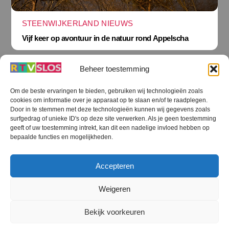
STEENWIJKERLAND NIEUWS
Vijf keer op avontuur in de natuur rond Appelscha
Beheer toestemming
Om de beste ervaringen te bieden, gebruiken wij technologieën zoals
cookies om informatie over je apparaat op te slaan en/of te raadplegen.
Terug
Door in te stemmen met deze technologieën kunnen wij gegevens zoals
naar
boven
surfgedrag of unieke ID's op deze site verwerken. Als je geen toestemming
geeft of uw toestemming intrekt, kan dit een nadelige invloed hebben op
RTV SLOS
bepaalde functies en mogelijkheden.
Colofon
Klachten
Privacy verklaring
Disclaimer
Accepteren
Voorwaarden WiFi
RTV SLOS ANBI
Contact
Cookiebeleid (EU)
Terms and Conditions
Weigeren
©
RTV SLOS
2026
Bekijk voorkeuren
All Rights Reserved.
Designed by Dirk Brans