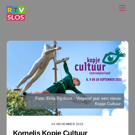
Ga
Men
naar
de
inhoud
Foto: Erna Rijnbout - Volgend jaar een nieuw
Kopje Cultuur
24 NOVEMBER 2022
Kornelis Kopje Cultuur