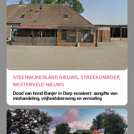
STEENWIJKERLAND NIEUWS
,
STREEKOMROEP
,
WESTERVELD NIEUWS
Dood van hond Banjer in Darp escaleert: aangifte van
mishandeling, vrijheidsberoving en vernieling