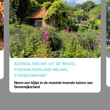
AGENDA
,
NIEUWS UIT DE REGIO
,
STEENWIJKERLAND NIEUWS
,
STREEKOMROEP
Neem een kijkje in de mooiste levende tuinen van
Steenwijkerland