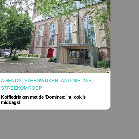
AGENDA
,
STEENWIJKERLAND NIEUWS
,
STREEKOMROEP
Koffiedrinken met de ‘Dominee:’ nu ook ’s
middags!