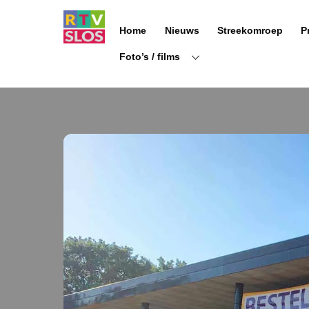
Ga
naar
Home
Nieuws
Streekomroep
P
de
inhoud
Foto’s / films