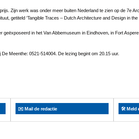
rprijs. Zijn werk was onder meer buiten Nederland te zien op de 7e Ar
ituut, getiteld ‘Tangible Traces – Dutch Architecture and Design in t
er geëxposeerd in het Van Abbemuseum in Eindhoven, in Fort Asperen
ij De Meenthe: 0521-514004. De lezing begint om 20.15 uur.
✉️ Mail de redactie
🛠️ Meld 