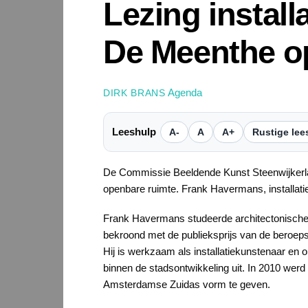
Lezing instal
De Meenthe op
Agenda
DIRK BRANS
Leeshulp
A-
A
A+
Rustige lee
De Commissie Beeldende Kunst Steenwijkerlan
openbare ruimte. Frank Havermans, installatiek
Frank Havermans studeerde architectonische 
bekroond met de publieksprijs van de beroeps
Hij is werkzaam als installatiekunstenaar en o
binnen de stadsontwikkeling uit. In 2010 werd 
Amsterdamse Zuidas vorm te geven.