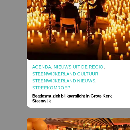
AGENDA
,
NIEUWS UIT DE REGIO
,
STEENWIJKERLAND CULTUUR
,
STEENWIJKERLAND NIEUWS
,
STREEKOMROEP
Beatlesmuziek bij kaarslicht in Grote Kerk
Steenwijk