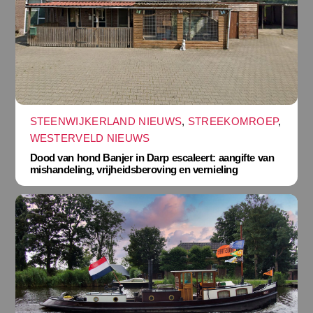
STEENWIJKERLAND NIEUWS
,
STREEKOMROEP
,
WESTERVELD NIEUWS
Dood van hond Banjer in Darp escaleert: aangifte van
mishandeling, vrijheidsberoving en vernieling