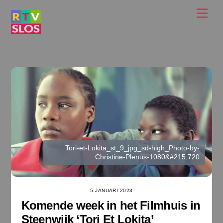
Ga
Men
naar
de
inhoud
Tori-et-Lokita_st_9_jpg_sd-high_Photo-by-
Christine-Plenus-1080&#215;720
5 JANUARI 2023
Komende week in het Filmhuis in
Steenwijk ‘Tori Et Lokita’