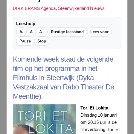
Agenda
,
Steenwijkerland Nieuws
DIRK BRANS
Leeshulp
A-
A
A+
Rustige leesstand
Lees voor
Pauze
Stop
Komende week staat de volgende
film op het programma in het
Filmhuis in Steenwijk (Dyka
Vestzakzaal van Rabo Theater De
Meenthe).
Tori Et Lokita
Dinsdag 10 januari
om 20.15 uur is de
filmvertoning ‘Tori Et