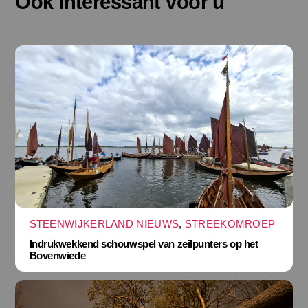
Ook interessant voor u
STEENWIJKERLAND NIEUWS
,
STREEKOMROEP
Indrukwekkend schouwspel van zeilpunters op het
Bovenwiede