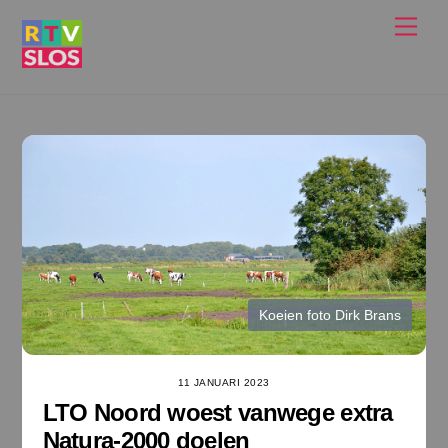
Ga
Men
naar
de
inhoud
Koeien foto Dirk Brans
11 JANUARI 2023
LTO Noord woest vanwege extra
Natura-2000 doelen