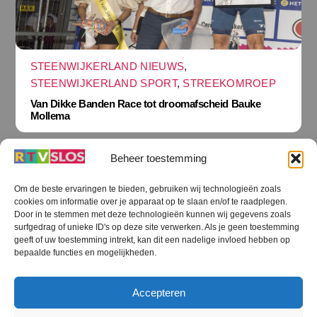
STEENWIJKERLAND NIEUWS
,
STEENWIJKERLAND SPORT
,
STREEKOMROEP
Van Dikke Banden Race tot droomafscheid Bauke
Mollema
Beheer toestemming
Om de beste ervaringen te bieden, gebruiken wij technologieën zoals
cookies om informatie over je apparaat op te slaan en/of te raadplegen.
Terug
Door in te stemmen met deze technologieën kunnen wij gegevens zoals
naar
boven
surfgedrag of unieke ID's op deze site verwerken. Als je geen toestemming
geeft of uw toestemming intrekt, kan dit een nadelige invloed hebben op
RTV SLOS
bepaalde functies en mogelijkheden.
Colofon
Klachten
Privacy verklaring
Disclaimer
Accepteren
Voorwaarden WiFi
RTV SLOS ANBI
Contact
Cookiebeleid (EU)
Terms and Conditions