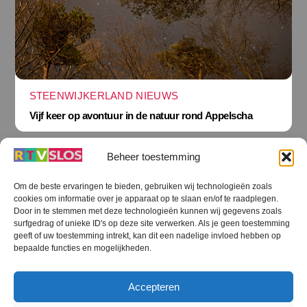
STEENWIJKERLAND NIEUWS
Vijf keer op avontuur in de natuur rond Appelscha
Beheer toestemming
Om de beste ervaringen te bieden, gebruiken wij technologieën zoals
cookies om informatie over je apparaat op te slaan en/of te raadplegen.
Terug
Door in te stemmen met deze technologieën kunnen wij gegevens zoals
naar
boven
surfgedrag of unieke ID's op deze site verwerken. Als je geen toestemming
geeft of uw toestemming intrekt, kan dit een nadelige invloed hebben op
RTV SLOS
bepaalde functies en mogelijkheden.
Colofon
Klachten
Privacy verklaring
Disclaimer
Accepteren
Voorwaarden WiFi
RTV SLOS ANBI
Contact