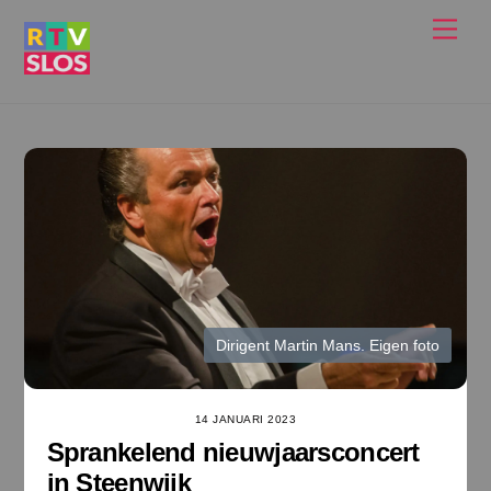
Ga
Men
naar
de
inhoud
Dirigent Martin Mans. Eigen foto
14 JANUARI 2023
Sprankelend nieuwjaarsconcert
in Steenwijk