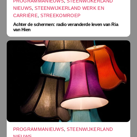
PROGRAMMANIEUWS
,
STEENWIJKERLAND
NIEUWS
,
STEENWIJKERLAND WERK EN
CARRIÈRE
,
STREEKOMROEP
Achter de schermen: radio veranderde leven van Ria
van Hien
PROGRAMMANIEUWS
,
STEENWIJKERLAND
NIEUWS