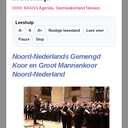
Agenda
,
Steenwijkerland Nieuws
DIRK BRANS
Leeshulp
A-
A
A+
Rustige leesstand
Lees voor
Pauze
Stop
Noord-Nederlands Gemengd
Koor en Groot Mannenkoor
Noord-Nederland