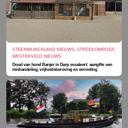
STEENWIJKERLAND NIEUWS
,
STREEKOMROEP
,
WESTERVELD NIEUWS
Dood van hond Banjer in Darp escaleert: aangifte van
mishandeling, vrijheidsberoving en vernieling