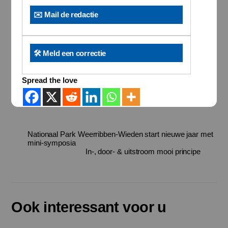
✉️ Mail de redactie
🛠️ Meld een correctie
Spread the love
Nationaal Park Weerribben-Wieden start nieuwe jaar met
mini-symposia
In-, door- & uitstroom mooi principe
Ook interessant voor u