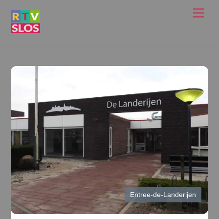
Ga
Men
naar
de
inhoud
Entree-de-Landerijen