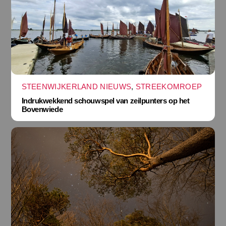
STEENWIJKERLAND NIEUWS
,
STREEKOMROEP
Indrukwekkend schouwspel van zeilpunters op het
Bovenwiede