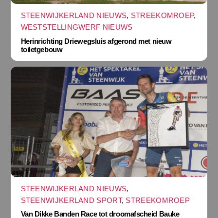
STEENWIJKERLAND NIEUWS
,
STREEKOMROEP
,
WESTSTELLINGWERF NIEUWS
Herinrichting Driewegsluis afgerond met nieuw
toiletgebouw
STEENWIJKERLAND NIEUWS
,
STEENWIJKERLAND SPORT
,
STREEKOMROEP
Van Dikke Banden Race tot droomafscheid Bauke