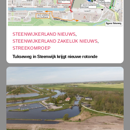
STEENWIJKERLAND NIEUWS
,
STEENWIJKERLAND ZAKELIJK NIEUWS
,
STREEKOMROEP
Tukseweg in Steenwijk krijgt nieuwe rotonde