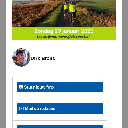
Dirk Brans
📷 Stuur jouw foto
✉️ Mail de redactie