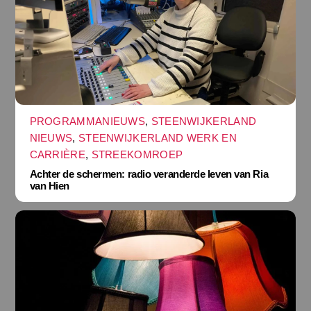
PROGRAMMANIEUWS
,
STEENWIJKERLAND
NIEUWS
,
STEENWIJKERLAND WERK EN
CARRIÈRE
,
STREEKOMROEP
Achter de schermen: radio veranderde leven van Ria
van Hien