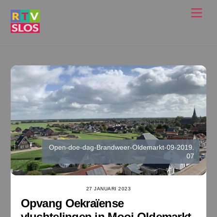
Ga
Men
naar
de
inhoud
Open-doe-dag-Brandweer-Oldemarkt-09-2019.
07
27 JANUARI 2023
Opvang Oekraïense
vluchtelingen in Mooi Oldemarkt