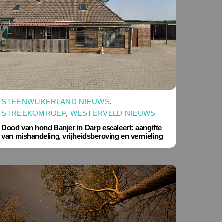
STEENWIJKERLAND NIEUWS
,
STREEKOMROEP
,
WESTERVELD NIEUWS
Dood van hond Banjer in Darp escaleert: aangifte
van mishandeling, vrijheidsberoving en vernieling