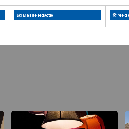
✉️ Mail de redactie
🛠️ Meld 