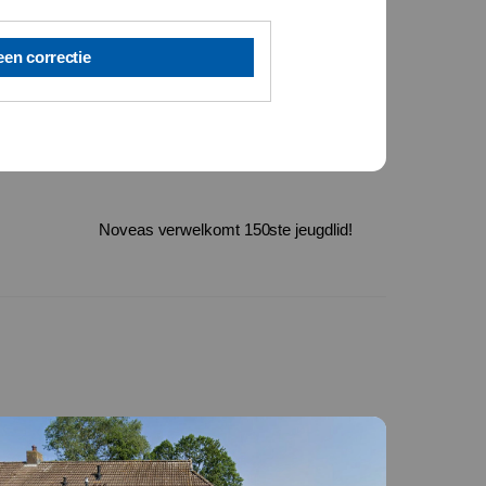
een correctie
Noveas verwelkomt 150ste jeugdlid!