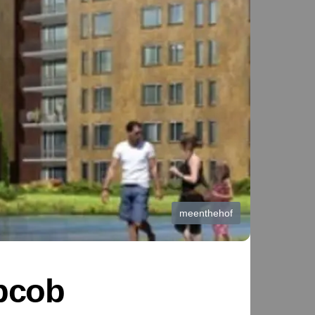
meenthehof
pcob