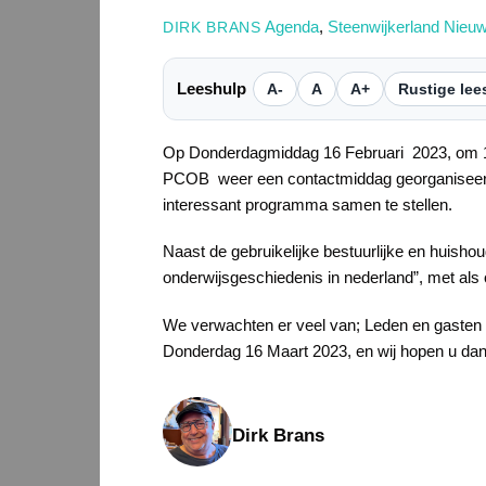
Agenda
,
Steenwijkerland Nieu
DIRK BRANS
Leeshulp
A-
A
A+
Rustige lee
Op Donderdagmiddag 16 Februari 2023, om 14.
PCOB weer een contactmiddag georganiseerd.
interessant programma samen te stellen.
Naast de gebruikelijke bestuurlijke en huisho
onderwijsgeschiedenis in nederland”, met als ond
We verwachten er veel van; Leden en gasten z
Donderdag 16 Maart 2023, en wij hopen u da
Dirk Brans