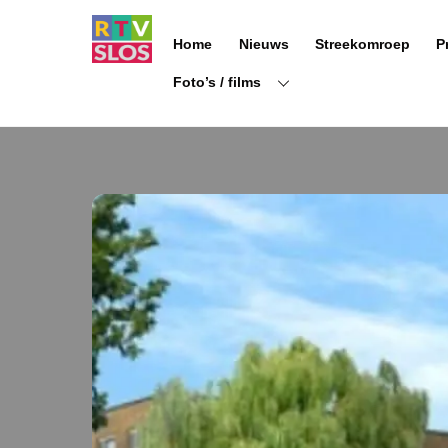
Ga
naar
Home
Nieuws
Streekomroep
P
de
inhoud
Foto’s / films