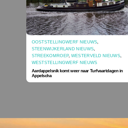
OOSTSTELLINGWERF NIEUWS
,
STEENWIJKERLAND NIEUWS
,
STREEKOMROEP
,
WESTERVELD NIEUWS
,
WESTSTELLINGWERF NIEUWS
Aardappelsnik komt weer naar Turfvaartdagen in
Appelscha