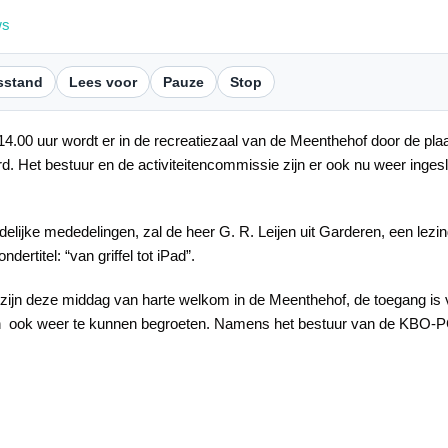
ws
sstand
Lees voor
Pauze
Stop
00 uur wordt er in de recreatiezaal van de Meenthehof door de plaa
 Het bestuur en de activiteitencommissie zijn er ook nu weer inge
udelijke mededelingen, zal de heer G. R. Leijen uit Garderen, een lez
ertitel: “van griffel tot iPad”.
ijn deze middag van harte welkom in de Meenthehof, de toegang is v
n ook weer te kunnen begroeten. Namens het bestuur van de KBO-PCO