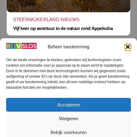
STEENWIJKERLAND NIEUWS
Vijf keer op avontuur in de natuur rond Appelscha
Beheer toestemming
Om de beste ervaringen te bieden, gebruiken wij technologieën zoals
cookies om informatie over je apparaat op te slaan en/of te raadplegen.
Terug
Door in te stemmen met deze technologieën kunnen wij gegevens zoals
naar
boven
surfgedrag of unieke ID's op deze site verwerken. Als je geen toestemming
geeft of uw toestemming intrekt, kan dit een nadelige invloed hebben op
RTV SLOS
bepaalde functies en mogelijkheden.
Colofon
Klachten
Privacy verklaring
Disclaimer
Accepteren
Voorwaarden WiFi
RTV SLOS ANBI
Contact
Cookiebeleid (EU)
Terms and Conditions
Weigeren
©
RTV SLOS
2026
Bekijk voorkeuren
All Rights Reserved.