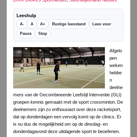
DIRK BRANS
Leeshulp
A-
A
A+
Rustige leesstand
Lees voor
Pauze
Stop
Afgelo
pen
weken
hebbe
n
deelne
mers van de Gecombineerde Leefstijl Interventie (GLI)
groepen kennis gemaakt met de sport crossminton. De
deelnemers zijn zo enthousiast over deze racketsport,
dat op donderdagen een vervolg komt op de clinics. Er
is nu dus de mogelijkheid om op de dinsdag- en
donderdagavond deze uitdagende sport te beoefenen.