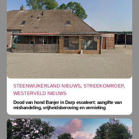
STEENWIJKERLAND NIEUWS
,
STREEKOMROEP
,
WESTERVELD NIEUWS
Dood van hond Banjer in Darp escaleert: aangifte van
mishandeling, vrijheidsberoving en vernieling