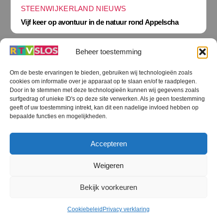
STEENWIJKERLAND NIEUWS
Vijf keer op avontuur in de natuur rond Appelscha
Beheer toestemming
Om de beste ervaringen te bieden, gebruiken wij technologieën zoals
cookies om informatie over je apparaat op te slaan en/of te raadplegen.
Terug
Door in te stemmen met deze technologieën kunnen wij gegevens zoals
naar
boven
surfgedrag of unieke ID's op deze site verwerken. Als je geen toestemming
geeft of uw toestemming intrekt, kan dit een nadelige invloed hebben op
RTV SLOS
bepaalde functies en mogelijkheden.
Colofon
Klachten
Privacy verklaring
Disclaimer
Accepteren
Voorwaarden WiFi
RTV SLOS ANBI
Contact
Cookiebeleid (EU)
Terms and Conditions
Weigeren
©
RTV SLOS
2026
Bekijk voorkeuren
All Rights Reserved.
Designed by Dirk Brans
Cookiebeleid
Privacy verklaring