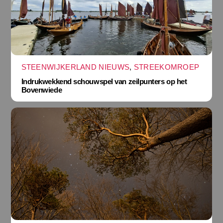
STEENWIJKERLAND NIEUWS
,
STREEKOMROEP
Indrukwekkend schouwspel van zeilpunters op het
Bovenwiede