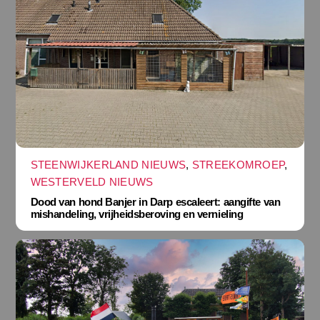
STEENWIJKERLAND NIEUWS
,
STREEKOMROEP
,
WESTERVELD NIEUWS
Dood van hond Banjer in Darp escaleert: aangifte van
mishandeling, vrijheidsberoving en vernieling