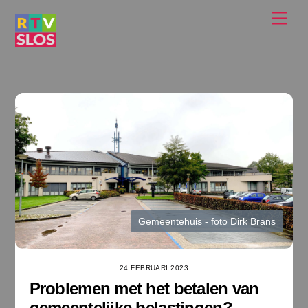
Ga
Men
naar
de
inhoud
Gemeentehuis - foto Dirk Brans
24 FEBRUARI 2023
Problemen met het betalen van
gemeentelijke belastingen?