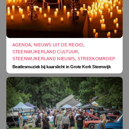
AGENDA
,
NIEUWS UIT DE REGIO
,
STEENWIJKERLAND CULTUUR
,
STEENWIJKERLAND NIEUWS
,
STREEKOMROEP
Beatlesmuziek bij kaarslicht in Grote Kerk Steenwijk