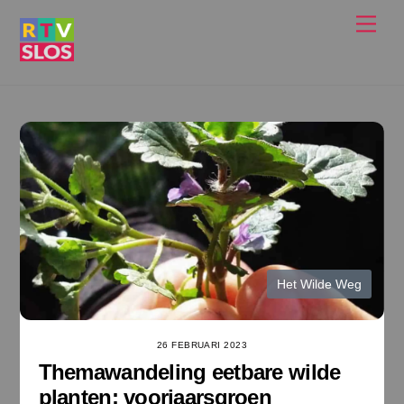
Ga
Men
naar
de
inhoud
Het Wilde Weg
26 FEBRUARI 2023
Themawandeling eetbare wilde
planten: voorjaarsgroen