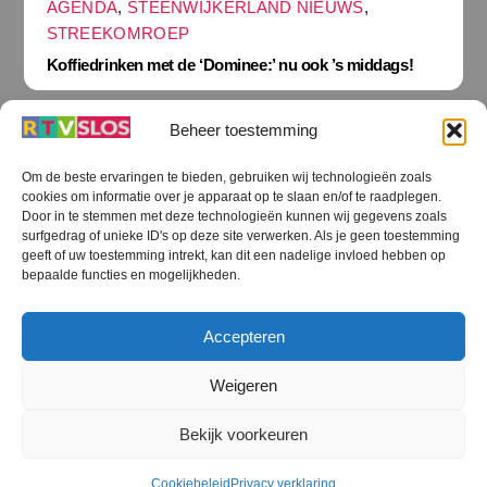
AGENDA
,
STEENWIJKERLAND NIEUWS
,
STREEKOMROEP
Koffiedrinken met de ‘Dominee:’ nu ook ’s middags!
Beheer toestemming
Om de beste ervaringen te bieden, gebruiken wij technologieën zoals
cookies om informatie over je apparaat op te slaan en/of te raadplegen.
Terug
Door in te stemmen met deze technologieën kunnen wij gegevens zoals
naar
boven
surfgedrag of unieke ID's op deze site verwerken. Als je geen toestemming
geeft of uw toestemming intrekt, kan dit een nadelige invloed hebben op
RTV SLOS
bepaalde functies en mogelijkheden.
Colofon
Klachten
Privacy verklaring
Disclaimer
Accepteren
Voorwaarden WiFi
RTV SLOS ANBI
Contact
Cookiebeleid (EU)
Terms and Conditions
Weigeren
©
RTV SLOS
2026
Bekijk voorkeuren
All Rights Reserved.
Designed by Dirk Brans
Cookiebeleid
Privacy verklaring