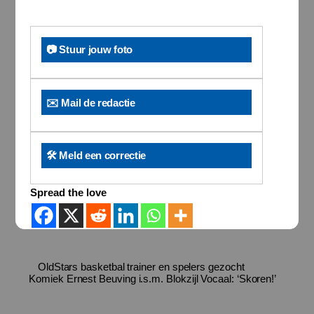
📷 Stuur jouw foto
✉️ Mail de redactie
🛠️ Meld een correctie
Spread the love
OldStars basketbal trainer en spelers gezocht
Komiek Ernest Beuving i.s.m. Blokzijl Vocaal: ‘Skoren!’