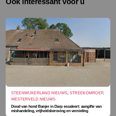
Ook interessant voor u
STEENWIJKERLAND NIEUWS
,
STREEKOMROEP
,
WESTERVELD NIEUWS
Dood van hond Banjer in Darp escaleert: aangifte van
mishandeling, vrijheidsberoving en vernieling