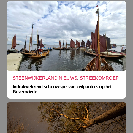
STEENWIJKERLAND NIEUWS
,
STREEKOMROEP
Indrukwekkend schouwspel van zeilpunters op het
Bovenwiede