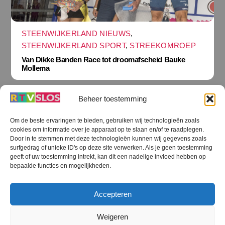
STEENWIJKERLAND NIEUWS
,
STEENWIJKERLAND SPORT
,
STREEKOMROEP
Van Dikke Banden Race tot droomafscheid Bauke
Mollema
Beheer toestemming
Om de beste ervaringen te bieden, gebruiken wij technologieën zoals
cookies om informatie over je apparaat op te slaan en/of te raadplegen.
Terug
Door in te stemmen met deze technologieën kunnen wij gegevens zoals
naar
boven
surfgedrag of unieke ID's op deze site verwerken. Als je geen toestemming
geeft of uw toestemming intrekt, kan dit een nadelige invloed hebben op
RTV SLOS
bepaalde functies en mogelijkheden.
Colofon
Klachten
Privacy verklaring
Disclaimer
Accepteren
Voorwaarden WiFi
RTV SLOS ANBI
Contact
Cookiebeleid (EU)
Terms and Conditions
Weigeren