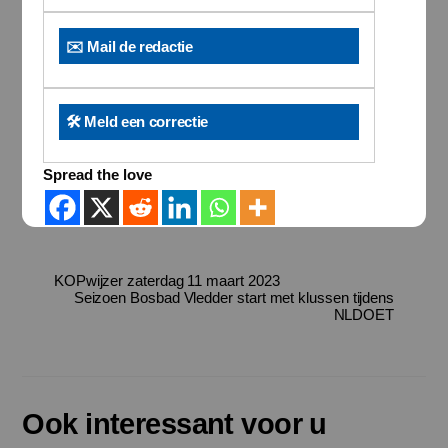
✉️ Mail de redactie
🛠️ Meld een correctie
Spread the love
KOPwijzer zaterdag 11 maart 2023
Seizoen Bosbad Vledder start met klussen tijdens
NLDOET
Ook interessant voor u