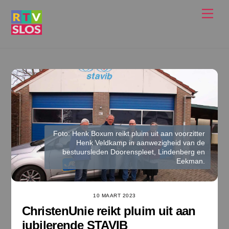
Ga
Men
naar
de
inhoud
Foto: Henk Boxum reikt pluim uit aan voorzitter
Henk Veldkamp in aanwezigheid van de
bestuursleden Doorenspleet, Lindenberg en
Eekman.
10 MAART 2023
ChristenUnie reikt pluim uit aan
jubilerende STAVIB