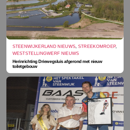
STEENWIJKERLAND NIEUWS
,
STREEKOMROEP
,
WESTSTELLINGWERF NIEUWS
Herinrichting Driewegsluis afgerond met nieuw
toiletgebouw