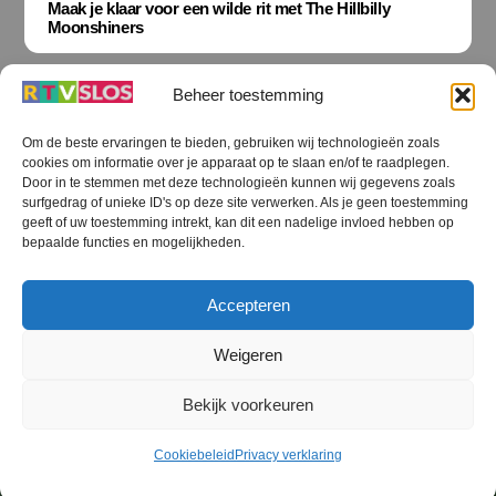
Maak je klaar voor een wilde rit met The Hillbilly
Moonshiners
Beheer toestemming
Om de beste ervaringen te bieden, gebruiken wij technologieën zoals
cookies om informatie over je apparaat op te slaan en/of te raadplegen.
Terug
Door in te stemmen met deze technologieën kunnen wij gegevens zoals
naar
boven
surfgedrag of unieke ID's op deze site verwerken. Als je geen toestemming
geeft of uw toestemming intrekt, kan dit een nadelige invloed hebben op
RTV SLOS
bepaalde functies en mogelijkheden.
Colofon
Klachten
Privacy verklaring
Disclaimer
Accepteren
Voorwaarden WiFi
RTV SLOS ANBI
Contact
Cookiebeleid (EU)
Terms and Conditions
Weigeren
©
RTV SLOS
2026
Bekijk voorkeuren
All Rights Reserved.
Designed by Dirk Brans
Cookiebeleid
Privacy verklaring