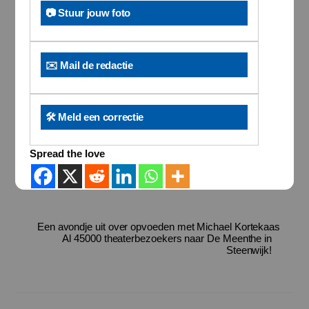
📷 Stuur jouw foto
✉️ Mail de redactie
🛠️ Meld een correctie
Spread the love
Een avondje uit over opvoeden met Michael Kortekaas
Al 45000 theaterbezoekers naar De Meenthe in
Steenwijk!