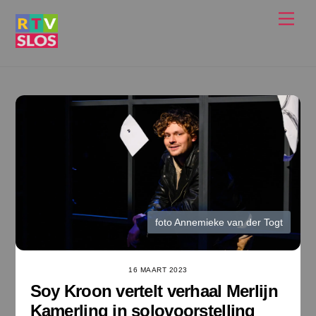
Ga
Men
naar
de
inhoud
foto Annemieke van der Togt
16 MAART 2023
Soy Kroon vertelt verhaal Merlijn
Kamerling in solovoorstelling