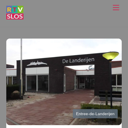
Ga
Men
naar
de
inhoud
Entree-de-Landerijen