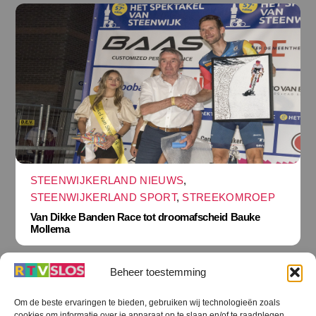
STEENWIJKERLAND NIEUWS
,
STEENWIJKERLAND SPORT
,
STREEKOMROEP
Van Dikke Banden Race tot droomafscheid Bauke
Mollema
Beheer toestemming
Om de beste ervaringen te bieden, gebruiken wij technologieën zoals
cookies om informatie over je apparaat op te slaan en/of te raadplegen.