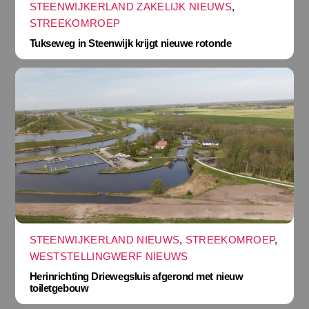
STEENWIJKERLAND ZAKELIJK NIEUWS
,
STREEKOMROEP
Tukseweg in Steenwijk krijgt nieuwe rotonde
STEENWIJKERLAND NIEUWS
,
STREEKOMROEP
,
WESTSTELLINGWERF NIEUWS
Herinrichting Driewegsluis afgerond met nieuw
toiletgebouw