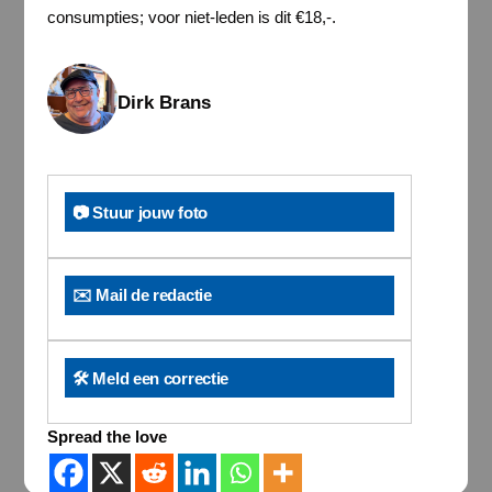
consumpties; voor niet-leden is dit €18,-.
Dirk Brans
📷 Stuur jouw foto
✉️ Mail de redactie
🛠️ Meld een correctie
Spread the love