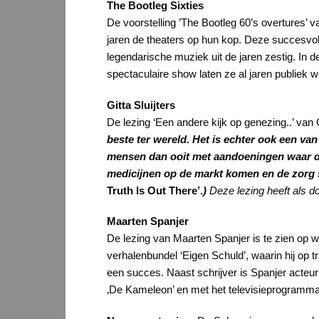
The Bootleg Sixties
De voorstelling ’The Bootleg 60’s overtures’ v
jaren de theaters op hun kop. Deze succesvol
legendarische muziek uit de jaren zestig. In d
spectaculaire show laten ze al jaren publiek
Gitta Sluijters
De lezing ‘Een andere kijk op genezing..’ van G
beste ter wereld. Het is echter ook een va
mensen dan ooit met aandoeningen waar de
medicijnen op de markt komen en de zorg st
Truth Is Out There’.
)
Deze lezing heeft als 
Maarten Spanjer
De lezing van Maarten Spanjer is te zien op 
verhalenbundel ‘Eigen Schuld’, waarin hij op
een succes. Naast schrijver is Spanjer acteur e
‚De Kameleon’ en met het televisieprogramma