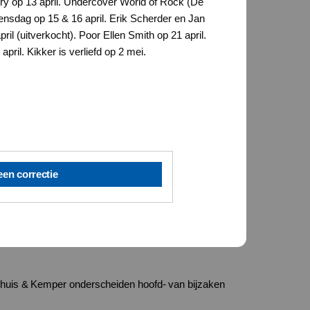
ry op 13 april. Undercover World of Rock (De
ensdag op 15 & 16 april. Erik Scherder en Jan
ril (uitverkocht). Poor Ellen Smith op 21 april.
pril. Kikker is verliefd op 2 mei.
een correctie
huis & Kemper onderscheiden hoofd- van bijzaken