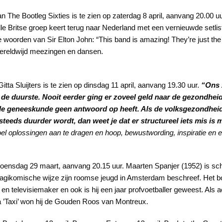
an The Bootleg Sixties is te zien op zaterdag 8 april, aanvang 20.00 u
le Britse groep keert terug naar Nederland met een vernieuwde setl
e woorden van Sir Elton John: “This band is amazing! They’re just the 
 wereldwijd meezingen en dansen.
itta Sluijters is te zien op dinsdag 11 april, aanvang 19.30 uur.
“Ons 
n de duurste. Nooit eerder ging er zoveel geld naar de gezondhei
 geneeskunde geen antwoord op heeft. Als de volksgezondheid v
eeds duurder wordt, dan weet je dat er structureel iets mis is 
doel oplossingen aan te dragen en hoop, bewustwording, inspiratie e
woensdag 29 maart, aanvang 20.15 uur. Maarten Spanjer (1952) is schr
 tragikomische wijze zijn roomse jeugd in Amsterdam beschreef. Het
n televisiemaker en ook is hij een jaar profvoetballer geweest. Als act
 ’Taxi’ won hij de Gouden Roos van Montreux.