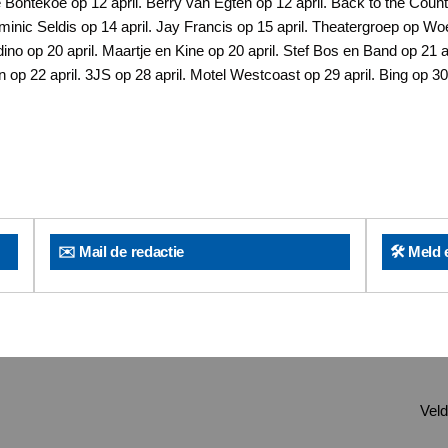
ontekoe op 12 april. Berry van Egten op 12 april. Back to the Count
inic Seldis op 14 april. Jay Francis op 15 april. Theatergroep op Wo
ino op 20 april. Maartje en Kine op 20 april. Stef Bos en Band op 21 ap
op 22 april. 3JS op 28 april. Motel Westcoast op 29 april. Bing op 30 a
✉️ Mail de redactie
🛠️ Meld 
Veld