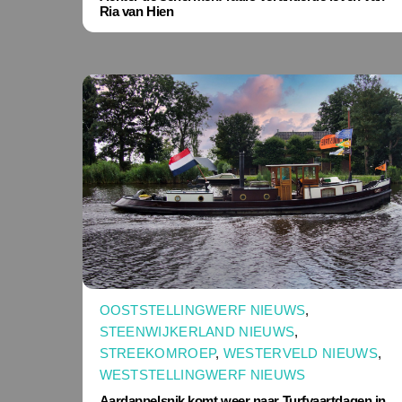
Ria van Hien
OOSTSTELLINGWERF NIEUWS
,
STEENWIJKERLAND NIEUWS
,
STREEKOMROEP
,
WESTERVELD NIEUWS
,
WESTSTELLINGWERF NIEUWS
Aardappelsnik komt weer naar Turfvaartdagen in