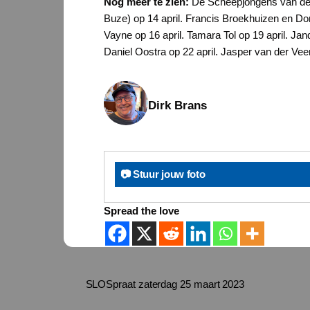
Nog meer te zien:
De Scheepjongens van de B
Buze) op 14 april. Francis Broekhuizen en Dom
Vayne op 16 april. Tamara Tol op 19 april. Jand
Daniel Oostra op 22 april. Jasper van der Veen 
Dirk Brans
📷 Stuur jouw foto
Spread the love
SLOSpraat zaterdag 25 maart 2023