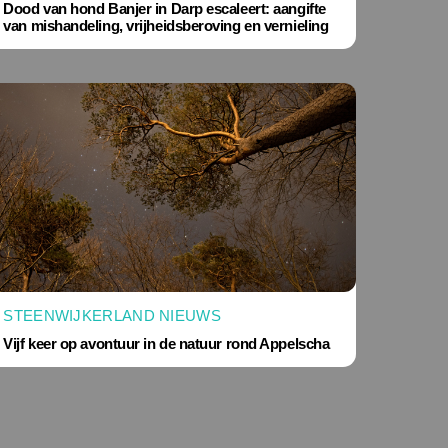
Dood van hond Banjer in Darp escaleert: aangifte
van mishandeling, vrijheidsberoving en vernieling
STEENWIJKERLAND NIEUWS
Vijf keer op avontuur in de natuur rond Appelscha