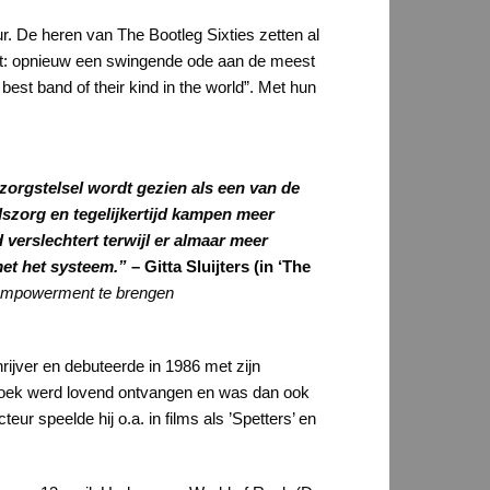
ur. De heren van The Bootleg Sixties zetten al
ist: opnieuw een swingende ode aan de meest
best band of their kind in the world”. Met hun
zorgstelsel wordt gezien als een van de
dszorg en tegelijkertijd kampen meer
erslechtert terwijl er almaar meer
met het systeem.”
– Gitta Sluijters (in ‘The
n empowerment te brengen
ijver en debuteerde in 1986 met zijn
 boek werd lovend ontvangen en was dan ook
eur speelde hij o.a. in films als ’Spetters’ en