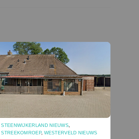
STEENWIJKERLAND NIEUWS
,
STREEKOMROEP
,
WESTERVELD NIEUWS