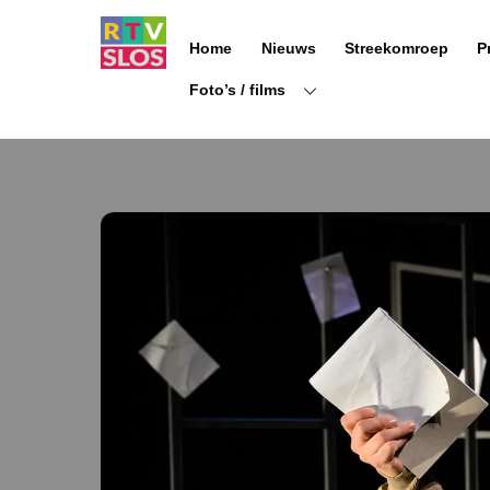
Ga
naar
Home
Nieuws
Streekomroep
P
de
inhoud
Foto’s / films