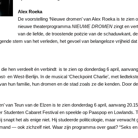
Alex Roeka
De voorstelling ‘Nieuwe dromen’ van Alex Roeka is te zien o
nieuwe theaterprogramma
NIEUWE DROMEN
zingt en ver
van de liefde, de troostende poëzie van de schaduwkant, de
gende stem van het verleden, het gevoel van belangeloze vrijheid dat 
ie hen verdeelt én verbindt is te zien op donderdag 6 april, aanvang 
- en West-Berlijn. In de musical ‘Checkpoint Charlie’, met liedtekst
n hun familie, hun dromen en de stad zoals ze die kenden. Door de 
en’ van Teun van de Elzen is te zien donderdag 6 april, aanvang 20.15
er Studenten Cabaret Festival en speelde op Paaspop en Lowlands. Te
ij snapt het als enige niet. Hij studeerde politicologie, maar verwacht
emand — ook zichzelf niet. Waar zijn programma over gaat? “Seks en p