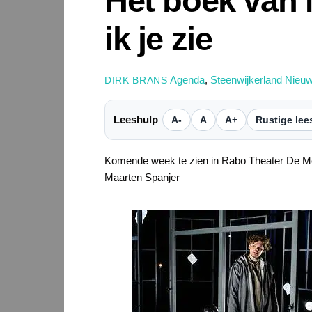
Het boek van M
ik je zie
Agenda
,
Steenwijkerland Nieu
DIRK BRANS
Leeshulp
A-
A
A+
Rustige lee
Komende week te zien in Rabo Theater De Meen
Maarten Spanjer