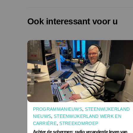
Ook interessant voor u
PROGRAMMANIEUWS
,
STEENWIJKERLAND
NIEUWS
,
STEENWIJKERLAND WERK EN
CARRIÈRE
,
STREEKOMROEP
Achter de schermen: radio veranderde leven van